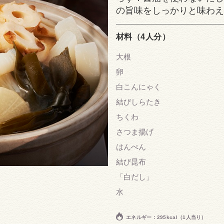
の旨味をしっかりと味わえ
材料（4人分）
大根
卵
白こんにゃく
結びしらたき
ちくわ
さつま揚げ
はんぺん
結び昆布
「白だし」
水
エネルギー：295kcal（1人当り）