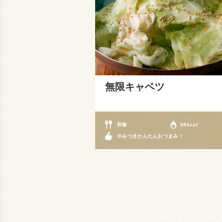
無限キャベツ
和食
88kcal
やみつきかんたんおつまみ！