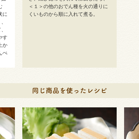
む
＜１＞の他のおでん種を火の通りに
状に
くいものから順に入れて煮る。
り、
て、
やす
上か
んぺ