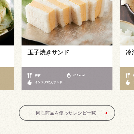
玉子焼きサンド
冷
和食
401kcal
インスタ映えサンド！
同じ商品を使ったレシピ一覧