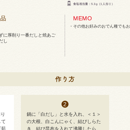
食塩相当量：5.3g（1人当り）
商品
MEMO
その他お好みのおでん種でもお
ずに厚削り一番だしと焼あご
だし
切り
鍋に「白だし」と水を入れ、＜１＞
して
の大根、白こんにゃく、結びしらた
下茹
き、結び昆布を入れて沸騰したら、