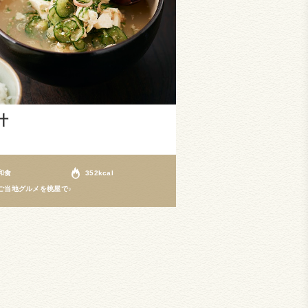
汁
和食
352kcal
ご当地グルメを桃屋で♪