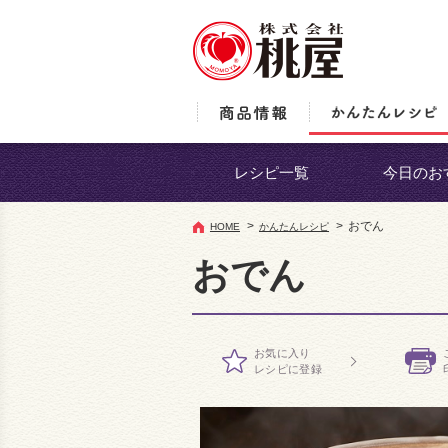
レシピ一覧
今日のお
>
>
おでん
HOME
かんたんレシピ
おでん
お気に入り
レシピに登録