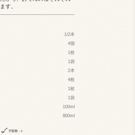
ます。
1/2本
4個
1枚
1袋
2本
4枚
1枚
1袋
100ml
800ml
手順数：2