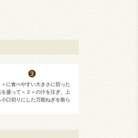
１＞に食べやすい大きさに切った
葉を盛って＜２＞の汁を注ぎ、上
ら小口切りにした万能ねぎを散ら
。