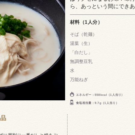
ら、あっという間にできあ
材料（1人分）
そば（乾麺）
湯葉（生）
「白だし」
無調整豆乳
水
万能ねぎ
エネルギー：558kcal（1人当り）
食塩相当量：9.7g（1人当り）
商品