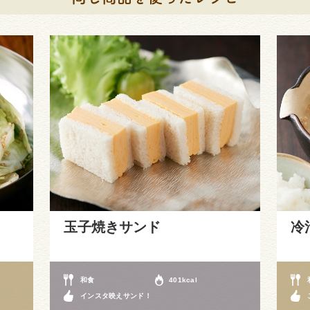
玉子焼きサンド
冷
和食
401kcal
インスタ映えサンド！