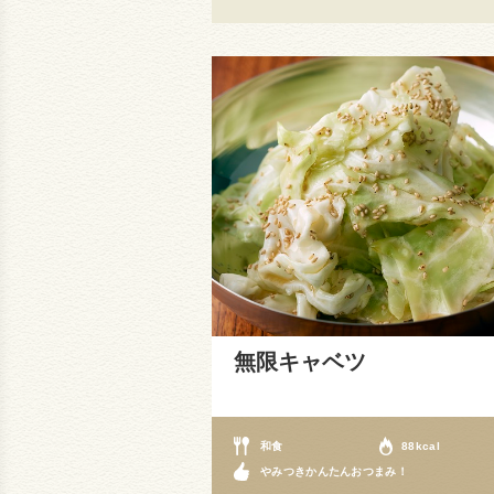
無限キャベツ
和食
88kcal
やみつきかんたんおつまみ！