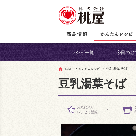
レシピ一覧
今日のお
>
>
豆乳湯葉そば
HOME
かんたんレシピ
豆乳湯葉そば
お気に入り
レシピに登録