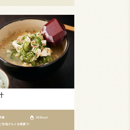
汁
和食
352kcal
ご当地グルメを桃屋で♪