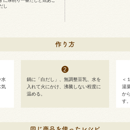
ずに厚削り一番だしと焼あご
だし
冷水
鍋に「白だし」、無調整豆乳、水を
＜
水気
入れて火にかけ、沸騰しない程度に
湯
温める。
か
す