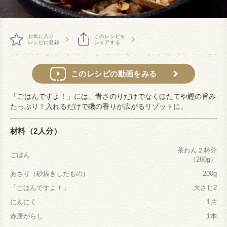
お気に入り
このレシピを
レシピに登録
シェアする
このレシピの動画をみる
「ごはんですよ！」には、青さのりだけでなくほたてや鰹の旨み
たっぷり！入れるだけで磯の香りが広がるリゾットに。
材料（2人分）
茶わん２杯分
ごはん
（260g）
あさり（砂抜きしたもの）
200g
「ごはんですよ！」
大さじ2
にんにく
1片
赤唐がらし
1本