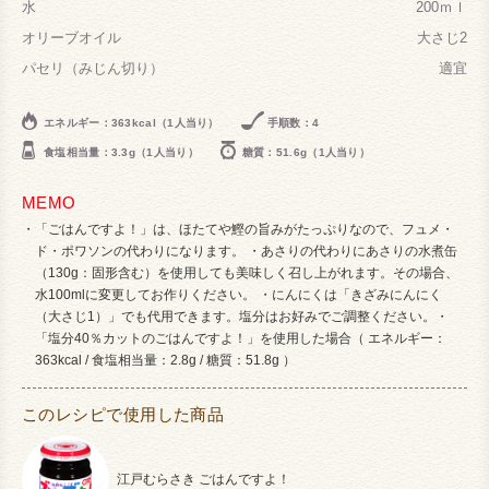
水
200ｍｌ
オリーブオイル
大さじ2
パセリ（みじん切り）
適宜
エネルギー：363kcal（1人当り）
手順数：4
食塩相当量：3.3g（1人当り）
糖質：51.6g（1人当り）
MEMO
「ごはんですよ！」は、ほたてや鰹の旨みがたっぷりなので、フュメ・
ド・ポワソンの代わりになります。 ・あさりの代わりにあさりの水煮缶
（130g：固形含む）を使用しても美味しく召し上がれます。その場合、
水100mlに変更してお作りください。 ・にんにくは「きざみにんにく
（大さじ1）」でも代用できます。塩分はお好みでご調整ください。・
「塩分40％カットのごはんですよ！」を使用した場合（ エネルギー：
363kcal / 食塩相当量：2.8g / 糖質：51.8g ）
このレシピで使用した商品
江戸むらさき ごはんですよ！