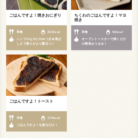
ごはんですよ！焼きおにぎり
ちくわのごはんですよ！マヨ
焼き
和食
263kcal
和食
56kcal
シンプルなのにやみつき★香ば
オーブントースターで焼くだけ
しさで香りがより際立つ！
の簡単おつまみ！
ごはんですよ！トースト
洋食
170kcal
ごはんですよ！を塗るだけ！