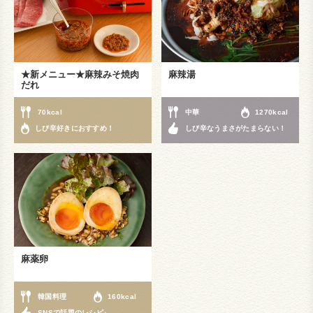
★新メニュー★麻辣みそ焼肉
麻辣湯
だれ
70kcal
中華
1270kcal
しび辛好きにおすすめ！
しび辛なうまさがたまらない！
麻薬卵
韓国料理
160kcal
SNSで話題のレシピ♪