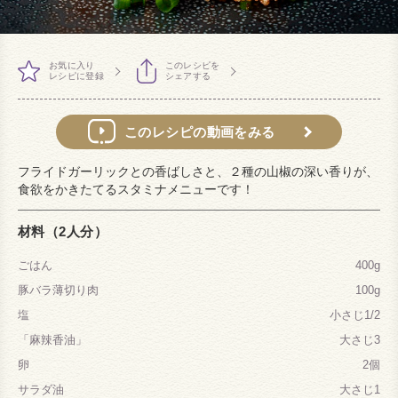
お気に入り
このレシピを
レシピに登録
シェアする
このレシピの動画をみる
フライドガーリックとの香ばしさと、２種の山椒の深い香りが、
食欲をかきたてるスタミナメニューです！
材料（2人分）
ごはん
400g
豚バラ薄切り肉
100g
塩
小さじ1/2
「麻辣香油」
大さじ3
卵
2個
サラダ油
大さじ1