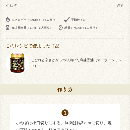
小ねぎ
適宜
エネルギー：826kcal（1人当り）
手順数：3
食塩相当量：2.7g（1人当り）
糖質：76.4g（1人当り）
このレシピで使用した商品
しびれと辛さががっつり効いた麻辣香油（マーラーシャン
ユ）
小ねぎは小口切りにする。豚肉は幅3ｃｍに切り、塩