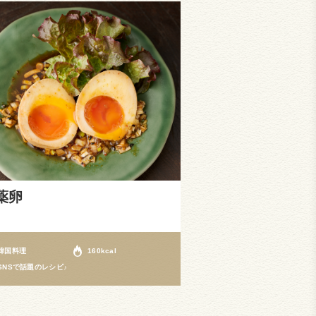
薬卵
韓国料理
160kcal
SNSで話題のレシピ♪