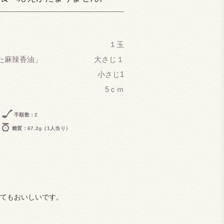
１玉
た麻辣香油」
大さじ１
小さじ1
5ｃｍ
手順数：2
糖質：67.2g（1人当り）
てもおいしいです。