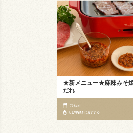
★新メニュー★麻辣みそ
だれ
70kcal
しび辛好きにおすすめ！