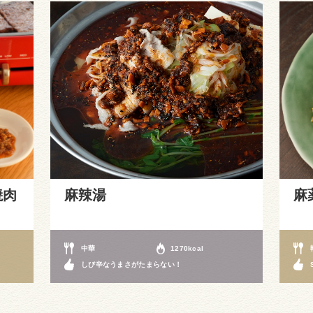
焼肉
麻辣湯
麻
中華
1270kcal
しび辛なうまさがたまらない！