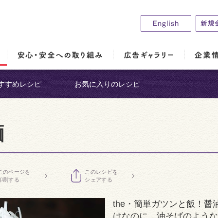
すすめレシピ
お気に入りのレシピ
麺
このページを
このレシピを
印刷する
シェアする
the・簡単ガツンと飯！
けなのに、油そばのような