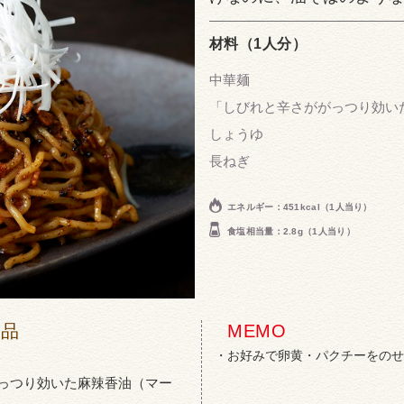
材料（1人分）
中華麺
「しびれと辛さががっつり効い
しょうゆ
長ねぎ
エネルギー：451kcal（1人当り）
食塩相当量：2.8g（1人当り）
商品
MEMO
お好みで卵黄・パクチーをのせ
っつり効いた麻辣香油（マー