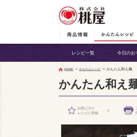
レシピ一覧
今日のお
>
>
かんたん和え麺
HOME
かんたんレシピ
かんたん和え
お気に入り
レシピに登録