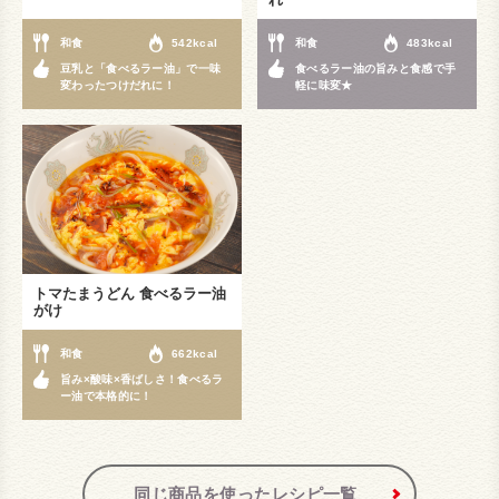
和食
542kcal
和食
483kcal
豆乳と「食べるラー油」で一味
食べるラー油の旨みと食感で手
変わったつけだれに！
軽に味変★
トマたまうどん 食べるラー油
がけ
和食
662kcal
旨み×酸味×香ばしさ！食べるラ
ー油で本格的に！
同じ商品を使ったレシピ一覧