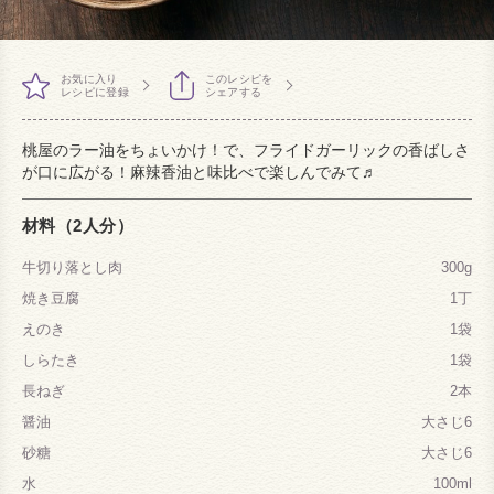
お気に入り
このレシピを
レシピに登録
シェアする
桃屋のラー油をちょいかけ！で、フライドガーリックの香ばしさ
が口に広がる！麻辣香油と味比べで楽しんでみて♬
材料（2人分）
牛切り落とし肉
300g
焼き豆腐
1丁
えのき
1袋
しらたき
1袋
長ねぎ
2本
醤油
大さじ6
砂糖
大さじ6
水
100ml