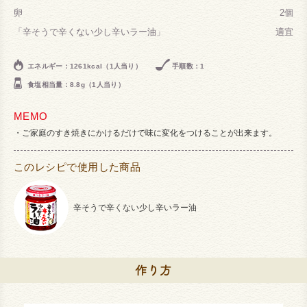
卵
2個
「辛そうで辛くない少し辛いラー油」
適宜
エネルギー：1261kcal（1人当り）
手順数：1
食塩相当量：8.8g（1人当り）
MEMO
ご家庭のすき焼きにかけるだけで味に変化をつけることが出来ます。
このレシピで使用した商品
辛そうで辛くない少し辛いラー油