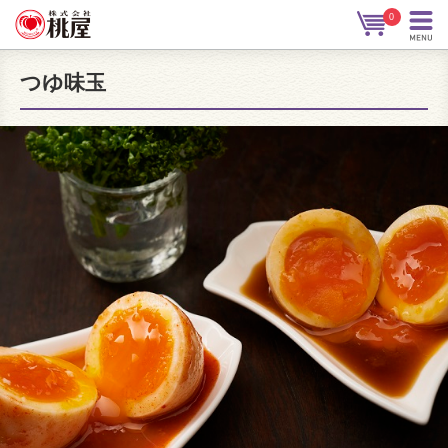
0
つゆ味玉