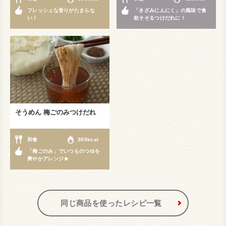
フレッシュな香りがたまらな
「きざみにんにく」の風味で食
い！
欲そそるつけだれに！
そうめん 梅ごのみつけだれ
和食
389kcal
「梅ごのみ」でいつものつゆを
爽やかアレンジ★
同じ商品を使ったレシピ一覧