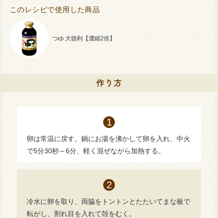
このレシピで使用した商品
つゆ 大徳利【濃縮2倍】
卵は常温に戻す。鍋にお湯を沸かして卵を入れ、中火
で5分30秒～6分、軽く混ぜながら加熱する。
冷水に卵を取り、両脇をトントンとたたいてまな板で
転がし、割れ目を入れて殻をむく。