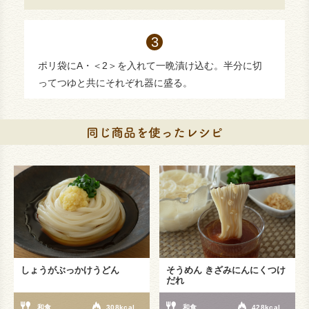
ポリ袋にA・＜2＞を入れて一晩漬け込む。半分に切
ってつゆと共にそれぞれ器に盛る。
しょうがぶっかけうどん
そうめん きざみにんにくつけ
だれ
和食
308kcal
和食
428kcal