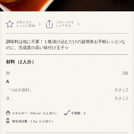
お気に入り
このレシピを
レシピに登録
シェアする
調味料は他に不要！１晩漬け込むだけの超簡単お手軽レシピ♪な
のに、完成度の高い味付け玉子☆
材料（2人分）
卵
2個
A
「つゆ大徳利」
大さじ2
水
大さじ1
エネルギー：92kcal（1人当り）
手順数：3
食塩相当量：1.5g（1人当り）