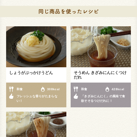
しょうがぶっかけうどん
そうめん きざみにんにくつけ
だれ
和食
308kcal
和食
428kcal
フレッシュな香りがたまらな
「きざみにんにく」の風味で食
い！
欲そそるつけだれに！