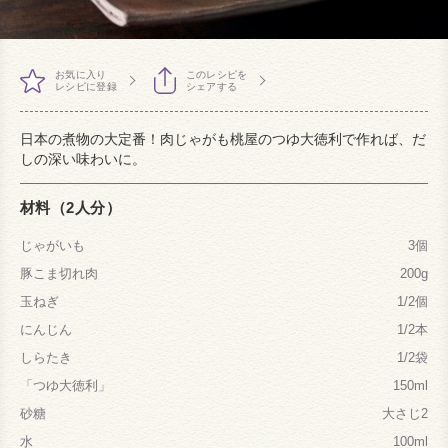
お気に入り
このレシピを
レシピに登録
シェアする
日本の煮物の大定番！肉じゃがも桃屋のつゆ大徳利で作れば、だ
しの深い味わいに。
材料（2人分）
じゃがいも
3個
豚こま切れ肉
200g
玉ねぎ
1/2個
にんじん
1/2本
しらたき
1/2袋
「つゆ大徳利」
150ml
砂糖
大さじ2
水
100ml