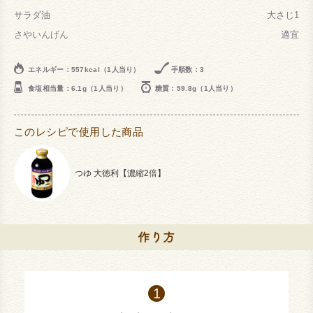
サラダ油
大さじ1
さやいんげん
適宜
エネルギー：557kcal（1人当り）
手順数：3
食塩相当量：6.1g（1人当り）
糖質：59.8g（1人当り）
このレシピで使用した商品
つゆ 大徳利【濃縮2倍】