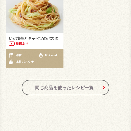
いか塩辛とキャベツのパスタ
動画あり
洋食
652kcal
本格パスタ★
同じ商品を使ったレシピ一覧