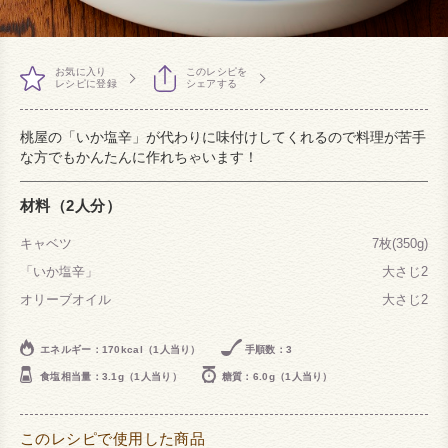
お気に入り
このレシピを
レシピに登録
シェアする
桃屋の「いか塩辛」が代わりに味付けしてくれるので料理が苦手
な方でもかんたんに作れちゃいます！
材料（2人分）
キャベツ
7枚(350g)
「いか塩辛」
大さじ2
オリーブオイル
大さじ2
エネルギー：170kcal（1人当り）
手順数：3
食塩相当量：3.1g（1人当り）
糖質：6.0g（1人当り）
このレシピで使用した商品