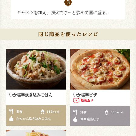
キャベツを加え、強火でさっと炒めて器に盛る。
いか塩辛炊き込みごはん
いか塩辛ピザ
動画あり
和食
335kcal
洋食
308kcal
かんたん炊き込みごはん
簡単絶品ピザ