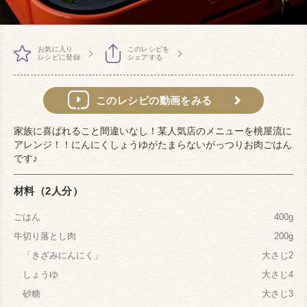
お気に入り
このレシピを
レシピに登録
シェアする
このレシピの動画をみる
家族に喜ばれること間違いなし！某人気店のメニューを桃屋流に
アレンジ！！にんにくしょうゆがたまらないがっつりお肉ごはん
です♪
材料（2人分）
ごはん
400g
牛切り落とし肉
200g
「きざみにんにく」
大さじ2
しょうゆ
大さじ4
砂糖
大さじ3