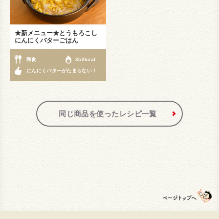
★新メニュー★とうもろこし
にんにくバターごはん
和食
352kcal
にんにくバターがたまらない！
同じ商品を使ったレシピ一覧