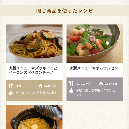
★新メニュー★ズッキーニと
★新メニュー★ヤムウンセン
ベーコンのペペロンチーノ
エスニック
165kcal
洋食
649kcal
手軽に楽しむ本格ヤムウンセ
きざみにんにくで本格パスタ！
ン！