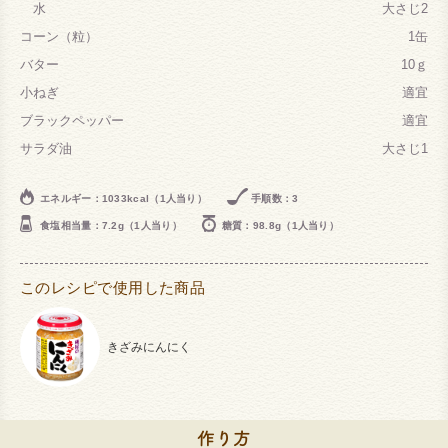
水
大さじ2
コーン（粒）
1缶
バター
10ｇ
小ねぎ
適宜
ブラックペッパー
適宜
サラダ油
大さじ1
エネルギー：1033kcal（1人当り）
手順数：3
食塩相当量：7.2g（1人当り）
糖質：98.8g（1人当り）
このレシピで使用した商品
きざみにんにく