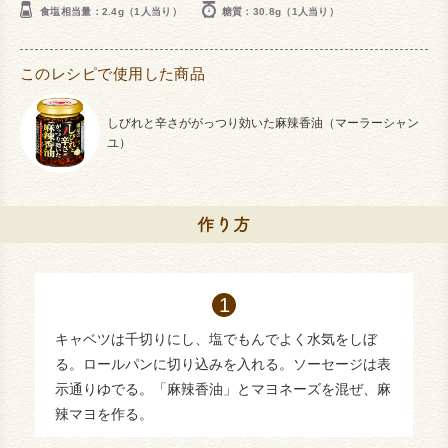
食塩相当量：2.4g（1人当り）
糖質：30.8g（1人当り）
このレシピで使用した商品
しびれと辛さががっつり効いた麻辣香油（マーラーシャン
ユ）
キャベツは千切りにし、塩でもんでよく水気をしぼ
る。ロールパンに切り込みを入れる。ソーセージは表
示通りゆでる。「麻辣香油」とマヨネーズを混ぜ、麻
辣マヨを作る。