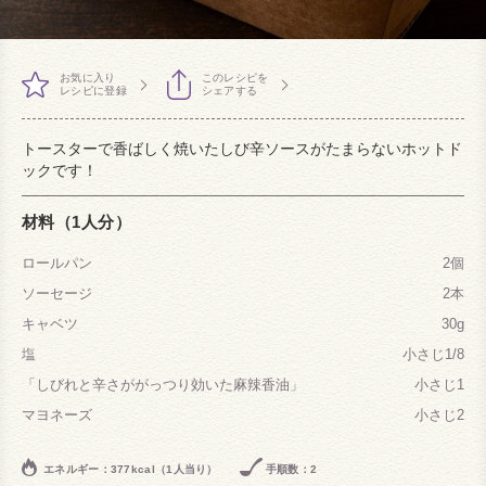
お気に入り
このレシピを
レシピに登録
シェアする
トースターで香ばしく焼いたしび辛ソースがたまらないホットド
ックです！
材料（1人分）
ロールパン
2個
ソーセージ
2本
キャベツ
30g
塩
小さじ1/8
「しびれと辛さががっつり効いた麻辣香油」
小さじ1
マヨネーズ
小さじ2
エネルギー：377kcal（1人当り）
手順数：2