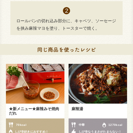
ロールパンの切れ込み部分に、キャベツ、ソーセージ
を挟み麻辣マヨを塗り、トースターで焼く。
★新メニュー★麻辣みそ焼肉
麻辣湯
だれ
70kcal
中華
1270kcal
しび辛好きにおすすめ！
しび辛なうまさがたまらない！