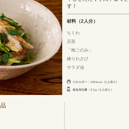
す！
材料（2人分）
ちくわ
豆苗
「梅ごのみ」
練りわさび
サラダ油
エネルギー：126kcal（1人当り）
食塩相当量：3.1g（1人当り）
商品