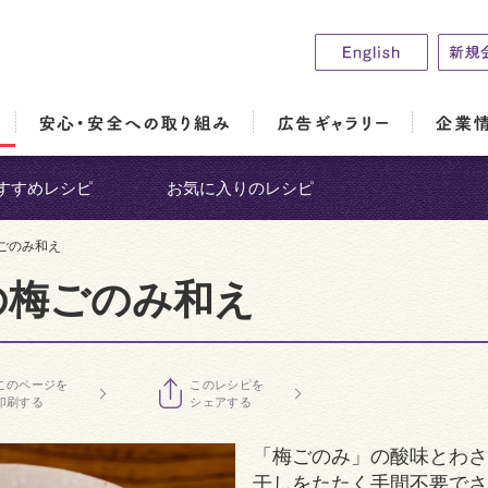
すすめレシピ
お気に入りのレシピ
ごのみ和え
の梅ごのみ和え
このページを
このレシピを
印刷する
シェアする
「梅ごのみ」の酸味とわさ
干しをたたく手間不要でさ