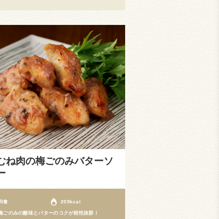
むね肉の梅ごのみバターソ
ー
和食
209kcal
梅ごのみの酸味とバターのコクが相性抜群！