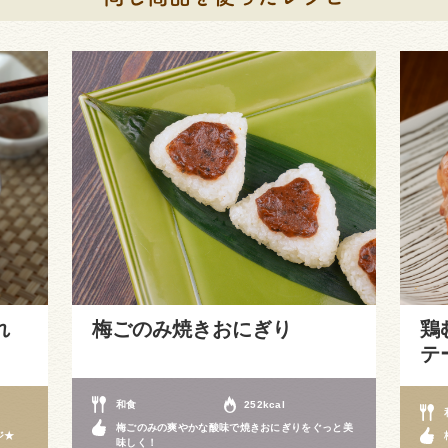
れ
梅ごのみ焼きおにぎり
鶏
テ
和食
252kcal
梅ごのみの爽やかな酸味で焼きおにぎりをぐっと美
ジ★
味しく！