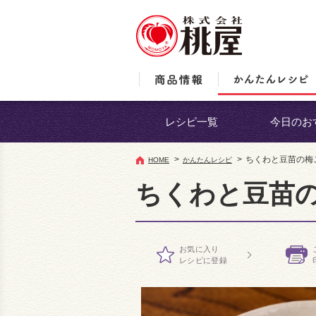
レシピ一覧
今日のお
>
>
ちくわと豆苗の梅
HOME
かんたんレシピ
ちくわと豆苗
お気に入り
レシピに登録