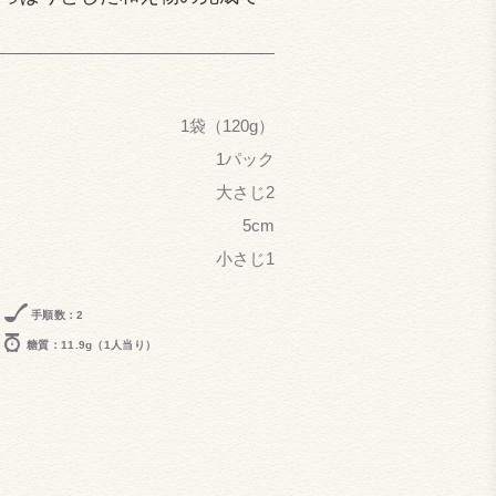
1袋（120g）
1パック
大さじ2
5cm
小さじ1
手順数：2
糖質：11.9g（1人当り）