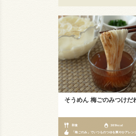
そうめん 梅ごのみつけだ
和食
389kcal
「梅ごのみ」でいつものつゆを爽やかアレン