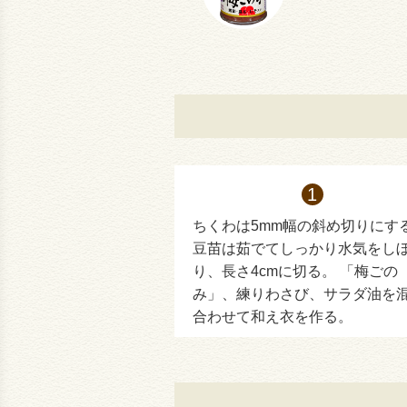
ちくわは5mm幅の斜め切りにす
豆苗は茹でてしっかり水気をし
り、長さ4cmに切る。 「梅ごの
み」、練りわさび、サラダ油を
合わせて和え衣を作る。