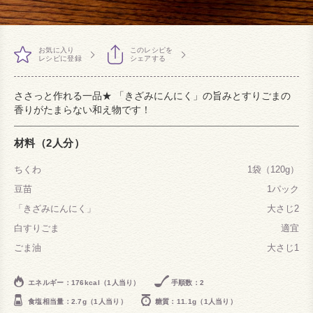
お気に入り
このレシピを
レシピに登録
シェアする
ささっと作れる一品★ 「きざみにんにく」の旨みとすりごまの
香りがたまらない和え物です！
材料（2人分）
ちくわ
1袋（120g）
豆苗
1パック
「きざみにんにく」
大さじ2
白すりごま
適宜
ごま油
大さじ1
エネルギー：176kcal（1人当り）
手順数：2
食塩相当量：2.7g（1人当り）
糖質：11.1g（1人当り）