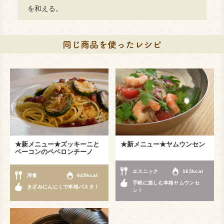
を和える。
★新メニュー★ズッキーニと
★新メニュー★ヤムウンセン
ベーコンのペペロンチーノ
エスニック
165kcal
洋食
649kcal
手軽に楽しむ本格ヤムウンセ
きざみにんにくで本格パスタ！
ン！