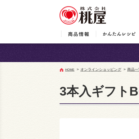
>
オンラインショッピング
>
商品一
HOME
3本入ギフトB