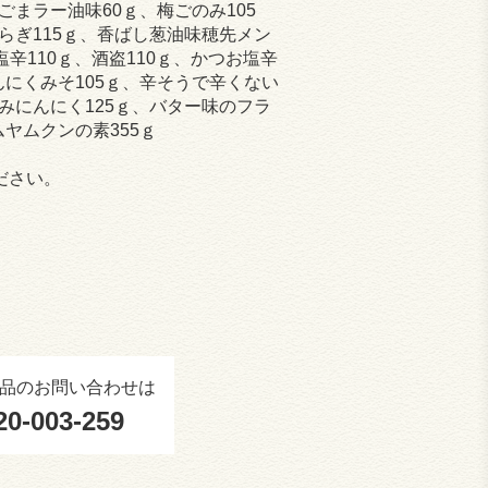
ごまラー油味60ｇ、梅ごのみ105
わらぎ115ｇ、香ばし葱油味穂先メン
塩辛110ｇ、酒盗110ｇ、かつお塩辛
んにくみそ105ｇ、辛そうで辛くない
ざみにんにく125ｇ、バター味のフラ
ヤムクンの素355ｇ
ださい。
品のお問い合わせは
20-003-259