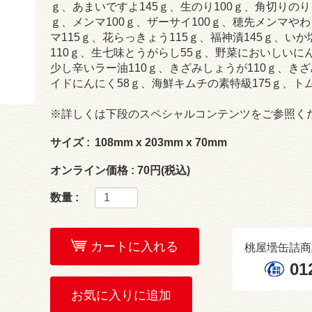
ｇ、あまいですよ145ｇ、生のり100ｇ、角切りのり
ｇ、メンマ100ｇ、ザーサイ100ｇ、穂先メンマや
マ115ｇ、花らっきょう115ｇ、福神漬145ｇ、いか
110ｇ、生七味とうがらし55ｇ、野菜においしいに
少し辛いラー油110ｇ、きざみしょうが110ｇ、き
イドにんにく58ｇ、海鮮キムチの素特級175ｇ、トム
※詳しくは下段のスペシャルコンテンツをご参照く
サイズ :
108mm x 203mm x 70mm
オンライン価格 :
70円(税込)
数量 :
カートに入れる
桃屋壜缶詰商
01
お気に入りに追加