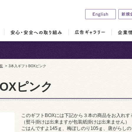
覧
>
3本入ギフトBOXピンク
OXピンク
このギフトBOXには下記から３本の商品をお入れす
（熨斗掛けは出来ますが包装紙掛けは出来ません）
ごはんですよ145ｇ、梅ぼしのり105ｇ、唐がらしの