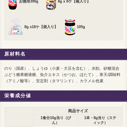
お徳用390g
8g x 8ケ【箱入り】
8g x18ケ【袋入り】
105g
原材料名
のり（国産）、しょうゆ（小麦・大豆を含む）、水飴、砂糖混合
ぶどう糖果糖液糖、魚介エキス（かつお、ほたて）、寒天/調味料
（アミノ酸等）、安定剤（タマリンド）、カラメル色素
栄養成分値
商品サイズ
1食分10g当り（び
1本・8g当り（ステ
ん）
ィック）