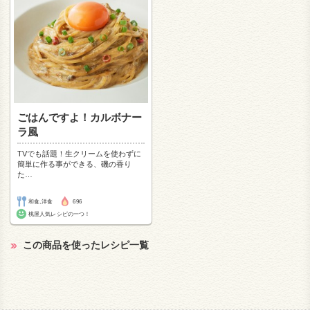
ごはんですよ！カルボナー
ラ風
TVでも話題！生クリームを使わずに
簡単に作る事ができる、磯の香り
た
…
和食,洋食
696
桃屋人気レシピの一つ！
この商品を使ったレシピ一覧