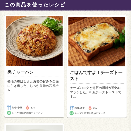
この商品を使ったレシピ
黒チャーハン
ごはんですよ！チーズトー
スト
醤油の香ばしさと海苔の旨みを全面
に引き出した、しっかり味の和風チ
チーズのコクと海苔の風味が絶妙に
ャ
…
マッチした、和風チーズトーストで
す
…
和食,中華
574
和食,洋食
282
しっかり味の和風チャーハン
チーズと海苔が絶妙にマッチ