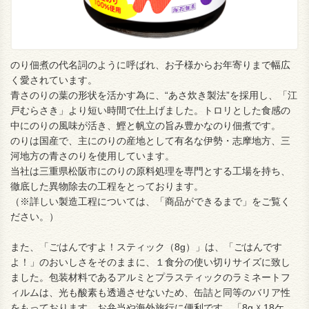
のり佃煮の代名詞のように呼ばれ、お子様からお年寄りまで幅広
く愛されています。
青さのりの葉の形状を活かす為に、“あさ炊き製法”を採用し、「江
戸むらさき」より短い時間で仕上げました。トロリとした食感の
中にのりの風味が活き、鰹と帆立の旨み豊かなのり佃煮です。
のりは国産で、主にのりの産地として有名な伊勢・志摩地方、三
河地方の青さのりを使用しています。
当社は三重県松阪市にのりの原料処理を専門とする工場を持ち、
徹底した異物除去の工程をとっております。
（※詳しい製造工程については、「商品ができるまで」をご覧く
ださい。）
また、「ごはんですよ！スティック（8g）」は、「ごはんです
よ！」のおいしさをそのままに、１食分の使い切りサイズに致し
ました。包装材料であるアルミとプラスティックのラミネートフ
ィルムは、光も酸素も透過させないため、缶詰と同等のバリア性
をもっております。お弁当や海外旅行に便利です。「8g ☓ 18ケ