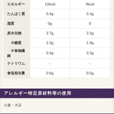
エネルギー
12kcal
9kcal
たんぱく質
0.4g
0.3g
脂質
0g
0
炭水化物
2.7g
2.2g
※糖質
2.3g
1.9g
※食物繊
0.4g
0.3g
維
ナトリウム
-
-
食塩相当量
0.6g
0.5g
アレルギー特定原材料等の使用
小麦・大豆