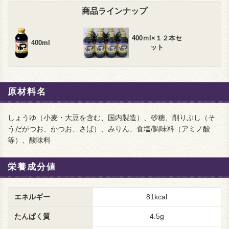
商品ラインナップ
400ｍl×１２本セ
400ml
ット
原材料名
しょうゆ（小麦・大豆を含む、国内製造）、砂糖、削りぶし（そ
うだがつお、かつお、さば）、みりん、食塩/調味料（アミノ酸
等）、酸味料
栄養成分値
エネルギー
81kcal
たんぱく質
4.5g