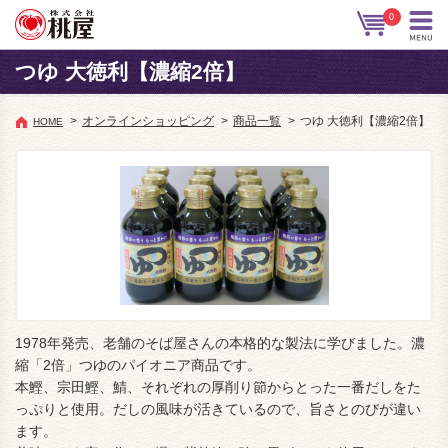
0
つゆ 大徳利【濃縮2倍】
>
オンラインショッピング
>
商品一覧
>
つゆ 大徳利【濃縮2倍】
HOME
1978年発売、老舗のそば屋さんの本格的な製法に学びました。濃
縮「2倍」つゆのパイオニア商品です。
本鰹、宗田鰹、鯖、それぞれの厚削り節からとった一番だしをた
っぷりと使用。だしの風味が活きているので、旨さとのびが違い
ます。