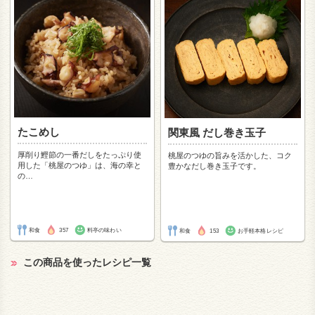
たこめし
関東風 だし巻き玉子
厚削り鰹節の一番だしをたっぷり使
桃屋のつゆの旨みを活かした、コク
用した「桃屋のつゆ」は、海の幸と
豊かなだし巻き玉子です。
の
…
和食
357
料亭の味わい
和食
153
お手軽本格レシピ
この商品を使ったレシピ一覧