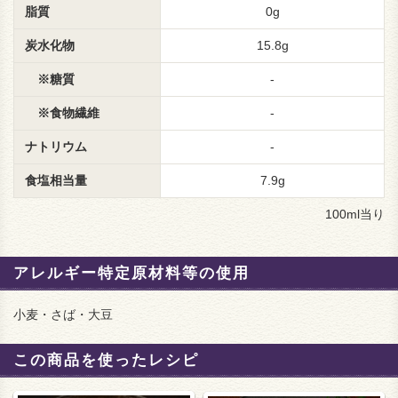
脂質
0g
炭水化物
15.8g
※糖質
-
※食物繊維
-
ナトリウム
-
食塩相当量
7.9g
100ml当り
アレルギー特定原材料等の使用
小麦・さば・大豆
この商品を使ったレシピ