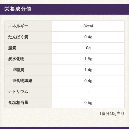
栄養成分値
エネルギー
8kcal
たんぱく質
0.4g
脂質
0g
炭水化物
1.8g
※糖質
1.4g
※食物繊維
0.4g
ナトリウム
-
食塩相当量
0.5g
1食分10g当り