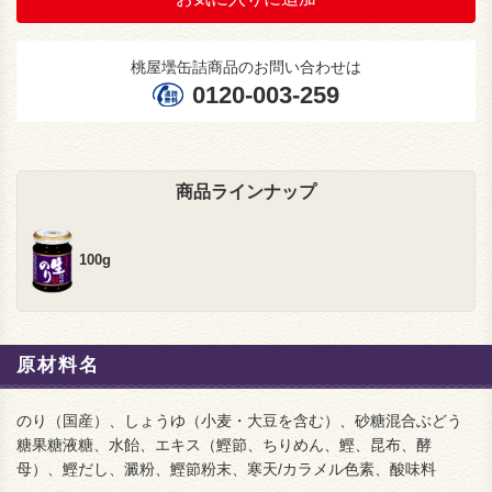
桃屋壜缶詰商品のお問い合わせは
0120-003-259
商品ラインナップ
100g
原材料名
のり（国産）、しょうゆ（小麦・大豆を含む）、砂糖混合ぶどう
糖果糖液糖、水飴、エキス（鰹節、ちりめん、鰹、昆布、酵
母）、鰹だし、澱粉、鰹節粉末、寒天/カラメル色素、酸味料