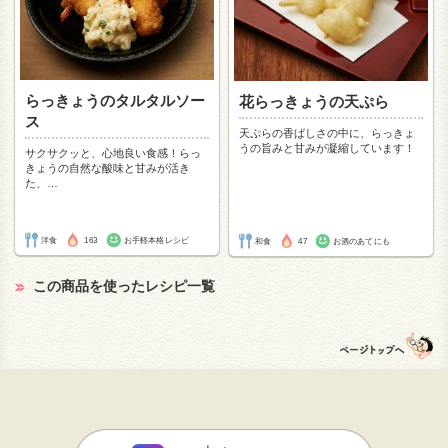
らっきょうのタルタルソー
花らっきょうの天ぷら
ス
天ぷらの香ばしさの中に、らっきょ
うの旨みと甘みが凝縮しています！
サクサクッと、心地良い食感！らっ
きょうの自然な酸味と甘みが活き
た、
…
洋食
163
お手軽本格レシピ
和食
47
お酒のあてにも
この商品を使ったレシピ一覧