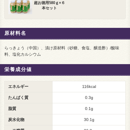
超お徳用580ｇ×６
本セット
原材料名
らっきょう（中国）、漬け原材料（砂糖、食塩、醸造酢）/酸味
料、塩化カルシウム
栄養成分値
エネルギー
116kcal
たんぱく質
0.3g
脂質
0.1g
炭水化物
30.1g