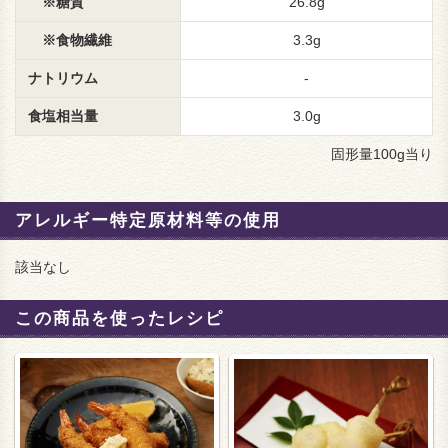
※糖質
26.8g
※食物繊維
3.3g
ナトリウム
-
食塩相当量
3.0g
固形量100g当り
アレルギー特定原材料等の使用
該当なし
この商品を使ったレシピ