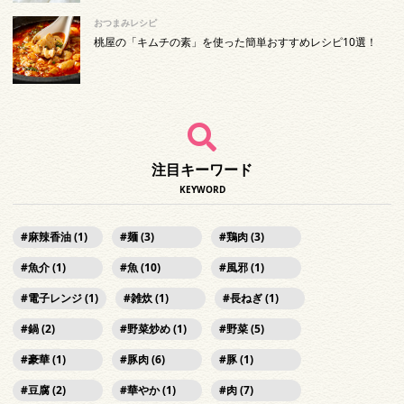
おつまみレシピ
桃屋の「キムチの素」を使った簡単おすすめレシピ10選！
注目キーワード
KEYWORD
麻辣香油 (1)
麺 (3)
鶏肉 (3)
魚介 (1)
魚 (10)
風邪 (1)
電子レンジ (1)
雑炊 (1)
長ねぎ (1)
鍋 (2)
野菜炒め (1)
野菜 (5)
豪華 (1)
豚肉 (6)
豚 (1)
豆腐 (2)
華やか (1)
肉 (7)