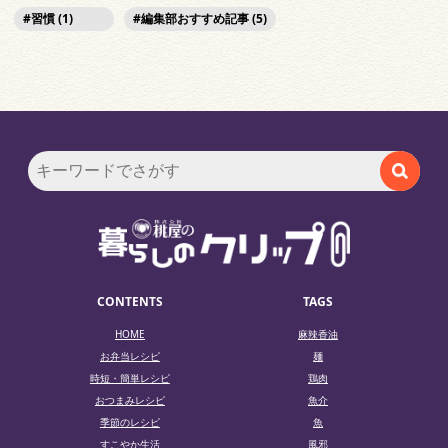
習慣 (1)
編集部おすすめ記事 (5)
CONTENTS
TAGS
HOME
麻辣香油
お弁当レシピ
麺
時短・簡単レシピ
鶏肉
おつまみレシピ
魚介
季節のレシピ
魚
すこやか生活
風邪