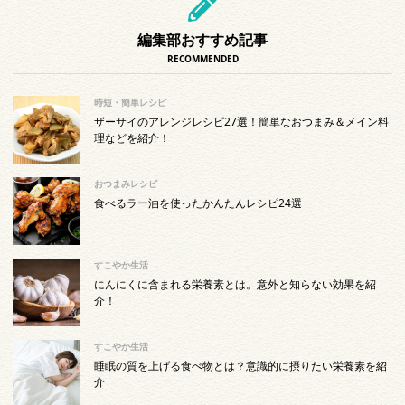
編集部おすすめ記事
RECOMMENDED
時短・簡単レシピ
ザーサイのアレンジレシピ27選！簡単なおつまみ＆メイン料
理などを紹介！
おつまみレシピ
食べるラー油を使ったかんたんレシピ24選
すこやか生活
にんにくに含まれる栄養素とは。意外と知らない効果を紹
介！
すこやか生活
睡眠の質を上げる食べ物とは？意識的に摂りたい栄養素を紹
介