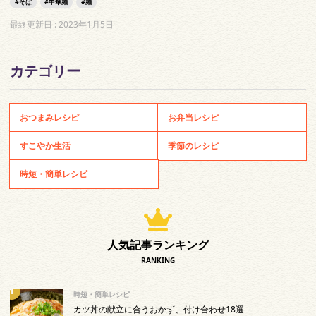
そば
中華麺
麺
最終更新日 :
2023年1月5日
カテゴリー
おつまみレシピ
お弁当レシピ
すこやか生活
季節のレシピ
時短・簡単レシピ
人気記事ランキング
RANKING
時短・簡単レシピ
カツ丼の献立に合うおかず、付け合わせ18選