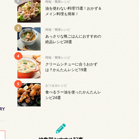
時短・簡単レシピ
油を使わない料理15選！おかず＆
メイン料理も簡単！
時短・簡単レシピ
あっさりな晩ごはんにおすすめの
絶品レシピ28選
時短・簡単レシピ
クリームシチューに合うおかず
は？かんたんレシピ19選
おつまみレシピ
食べるラー油を使ったかんたんレ
シピ24選
RY