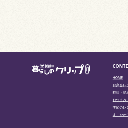
CONTE
HOME
お弁当レ
時短・簡
おつまみ
季節のレ
すこやか