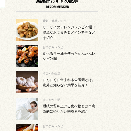
編集部おすすめ記事
RECOMMENDED
時短・簡単レシピ
ザーサイのアレンジレシピ27選！
簡単なおつまみ＆メイン料理など
を紹介！
おつまみレシピ
食べるラー油を使ったかんたんレ
シピ24選
すこやか生活
にんにくに含まれる栄養素とは。
意外と知らない効果を紹介！
すこやか生活
睡眠の質を上げる食べ物とは？意
識的に摂りたい栄養素を紹介
おつまみレシピ