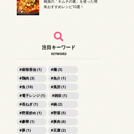
桃屋の「キムチの素」を使った簡
単おすすめレシピ10選！
注目キーワード
KEYWORD
麻辣香油 (1)
麺 (3)
鶏肉 (3)
魚介 (1)
魚 (10)
風邪 (1)
電子レンジ (1)
雑炊 (1)
長ねぎ (1)
鍋 (2)
野菜炒め (1)
野菜 (5)
豪華 (1)
豚肉 (6)
豚 (1)
豆腐 (2)