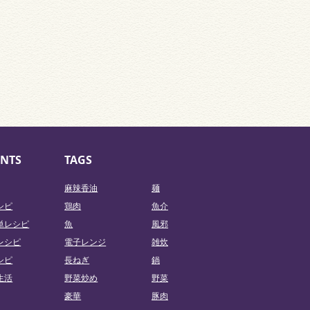
NTS
TAGS
麻辣香油
麺
シピ
鶏肉
魚介
単レシピ
魚
風邪
レシピ
電子レンジ
雑炊
シピ
長ねぎ
鍋
生活
野菜炒め
野菜
豪華
豚肉