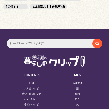
習慣 (1)
編集部おすすめ記事 (5)
CONTENTS
TAGS
HOME
麻辣香油
お弁当レシピ
麺
時短・簡単レシピ
鶏肉
おつまみレシピ
魚介
季節のレシピ
魚