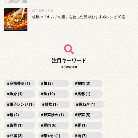
おつまみレシピ
桃屋の「キムチの素」を使った簡単おすすめレシピ10選！
注目キーワード
KEYWORD
麻辣香油 (1)
麺 (3)
鶏肉 (3)
魚介 (1)
魚 (10)
風邪 (1)
電子レンジ (1)
雑炊 (1)
長ねぎ (1)
鍋 (2)
野菜炒め (1)
野菜 (5)
豪華 (1)
豚肉 (6)
豚 (1)
豆腐 (2)
華やか (1)
肉 (7)