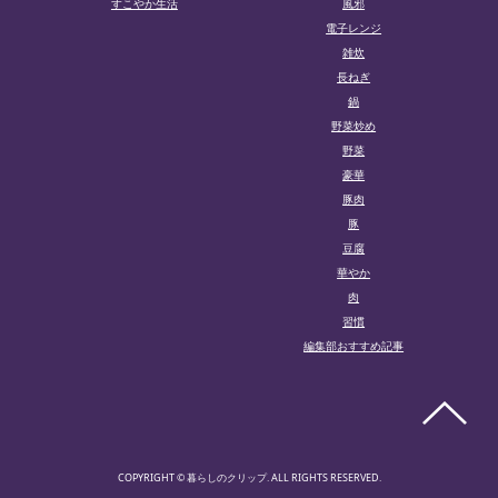
すこやか生活
風邪
電子レンジ
雑炊
長ねぎ
鍋
野菜炒め
野菜
豪華
豚肉
豚
豆腐
華やか
肉
習慣
編集部おすすめ記事
COPYRIGHT © 暮らしのクリップ. ALL RIGHTS RESERVED.