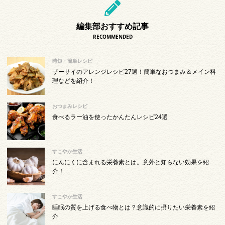
編集部おすすめ記事
RECOMMENDED
時短・簡単レシピ
ザーサイのアレンジレシピ27選！簡単なおつまみ＆メイン料
理などを紹介！
おつまみレシピ
食べるラー油を使ったかんたんレシピ24選
すこやか生活
にんにくに含まれる栄養素とは。意外と知らない効果を紹
介！
すこやか生活
睡眠の質を上げる食べ物とは？意識的に摂りたい栄養素を紹
介