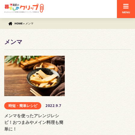
MENU
HOME
»
メンマ
メンマ
時短・簡単レシピ
2022.9.7
メンマを使ったアレンジレシ
ピ！おつまみやメイン料理も簡
単に！