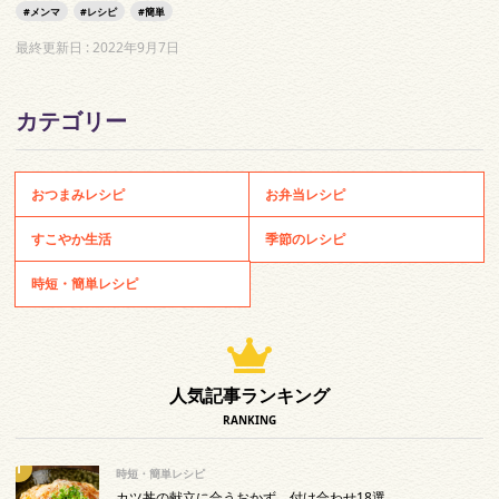
メンマ
レシピ
簡単
最終更新日 :
2022年9月7日
カテゴリー
おつまみレシピ
お弁当レシピ
すこやか生活
季節のレシピ
時短・簡単レシピ
人気記事ランキング
RANKING
時短・簡単レシピ
カツ丼の献立に合うおかず、付け合わせ18選