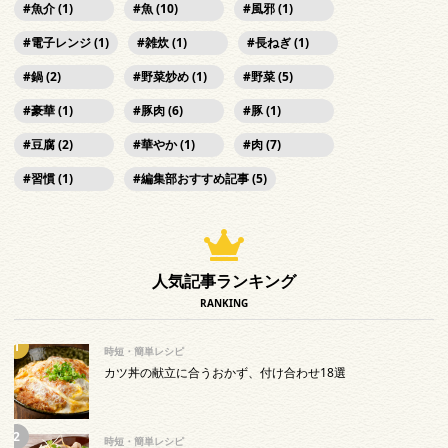
魚介 (1)
魚 (10)
風邪 (1)
電子レンジ (1)
雑炊 (1)
長ねぎ (1)
鍋 (2)
野菜炒め (1)
野菜 (5)
豪華 (1)
豚肉 (6)
豚 (1)
豆腐 (2)
華やか (1)
肉 (7)
習慣 (1)
編集部おすすめ記事 (5)
人気記事ランキング
RANKING
時短・簡単レシピ
カツ丼の献立に合うおかず、付け合わせ18選
時短・簡単レシピ