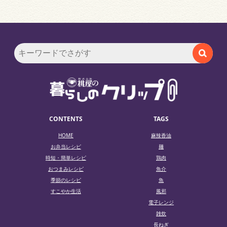
CONTENTS
TAGS
HOME
麻辣香油
お弁当レシピ
麺
時短・簡単レシピ
鶏肉
おつまみレシピ
魚介
季節のレシピ
魚
すこやか生活
風邪
電子レンジ
雑炊
長ねぎ