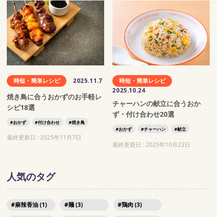
時短・簡単レシピ
2025.11.7
時短・簡単レシピ
2025.10.24
焼き鳥に合うおかずのお手軽レ
チャーハンの献立に合うおか
シピ18選
ず・付け合わせ20選
おかず
付け合わせ
焼き鳥
おかず
チャーハン
献立
最終更新日 :
2025年11月7日
最終更新日 :
2025年10月23日
人気のタグ
麻辣香油 (1)
麺 (3)
鶏肉 (3)