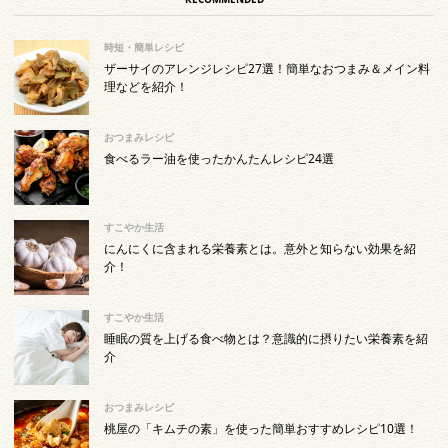
時短・簡単レシピ
ザーサイのアレンジレシピ27選！簡単なおつまみ＆メイン料
理などを紹介！
おつまみレシピ
食べるラー油を使ったかんたんレシピ24選
すこやか生活
にんにくに含まれる栄養素とは。意外と知らない効果を紹
介！
すこやか生活
睡眠の質を上げる食べ物とは？意識的に摂りたい栄養素を紹
介
おつまみレシピ
桃屋の「キムチの素」を使った簡単おすすめレシピ10選！