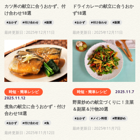
カツ丼の献立に合うおかず、付
ドライカレーの献立に合うおか
け合わせ18選
ず18選
おかず
付け合わせ
副菜
おかず
付け合わせ
副菜
最終更新日 :
2025年12月11日
最終更新日 :
2025年12月11日
時短・簡単レシピ
時短・簡単レシピ
2025.11.7
2025.11.12
野菜炒めの献立づくりに！主菜
煮魚の献立に合うおかず・付け
＆副菜＆汁物20選
合わせ18選
おかず
メイン料理
野菜炒め
おかず
付け合わせ
魚
最終更新日 :
2025年11月7日
最終更新日 :
2025年11月12日