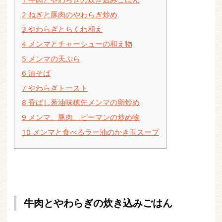
2
ねぎと豚肉のやわらぎ炒め
3
やわらぎとちくわ和え
4
メンマとチャーシューの和え物
5
メンマの天ぷら
6
油そば
7
やわらぎトースト
8
香ばし葱油味穂先メンマの卵炒め
9
メンマ、豚肉、ピーマンの炒め物
10
メンマと食べるラー油のかき玉スープ
牛肉とやわらぎの炊き込みごはん