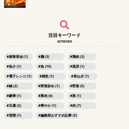
注目キーワード
KEYWORD
麻辣香油 (1)
麺 (3)
鶏肉 (3)
魚介 (1)
魚 (10)
風邪 (1)
電子レンジ (1)
雑炊 (1)
長ねぎ (1)
鍋 (2)
野菜炒め (1)
野菜 (5)
豪華 (1)
豚肉 (6)
豚 (1)
豆腐 (2)
華やか (1)
肉 (7)
習慣 (1)
編集部おすすめ記事 (5)