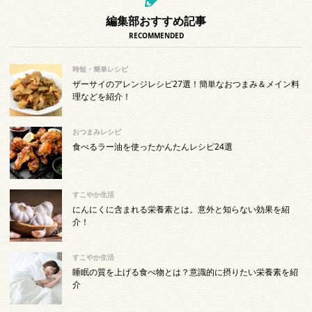
編集部おすすめ記事
RECOMMENDED
時短・簡単レシピ
ザーサイのアレンジレシピ27選！簡単なおつまみ＆メイン料
理などを紹介！
おつまみレシピ
食べるラー油を使ったかんたんレシピ24選
すこやか生活
にんにくに含まれる栄養素とは。意外と知らない効果を紹
介！
すこやか生活
睡眠の質を上げる食べ物とは？意識的に摂りたい栄養素を紹
介