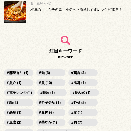
おつまみレシピ
桃屋の「キムチの素」を使った簡単おすすめレシピ10選！
注目キーワード
KEYWORD
麻辣香油 (1)
麺 (3)
鶏肉 (3)
魚介 (1)
魚 (10)
風邪 (1)
電子レンジ (1)
雑炊 (1)
長ねぎ (1)
鍋 (2)
野菜炒め (1)
野菜 (5)
豪華 (1)
豚肉 (6)
豚 (1)
豆腐 (2)
華やか (1)
肉 (7)