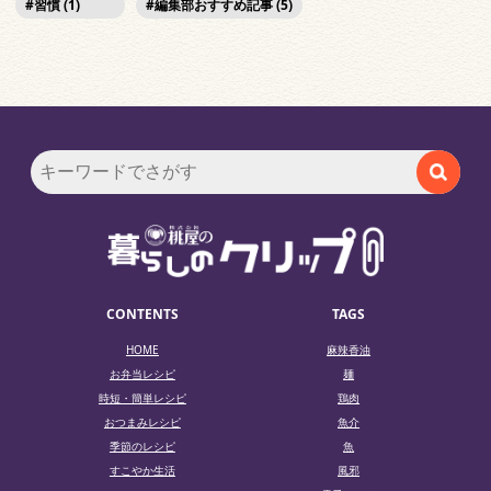
習慣 (1)
編集部おすすめ記事 (5)
CONTENTS
TAGS
HOME
麻辣香油
お弁当レシピ
麺
時短・簡単レシピ
鶏肉
おつまみレシピ
魚介
季節のレシピ
魚
すこやか生活
風邪