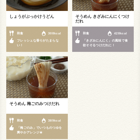
しょうがぶっかけうどん
そうめん きざみにんにくつけ
だれ
和食
308kcal
和食
428kcal
フレッシュな香りがたまらな
「きざみにんにく」の風味で食
い！
欲そそるつけだれに！
そうめん 梅ごのみつけだれ
和食
389kcal
「梅ごのみ」でいつものつゆを
爽やかアレンジ★