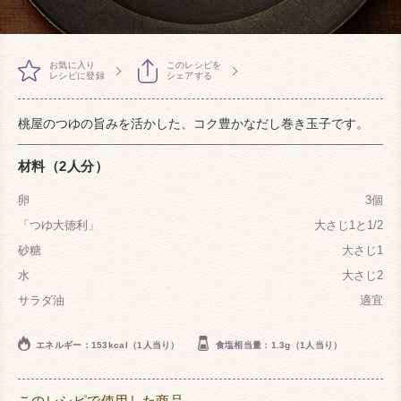
お気に入り
このレシピを
レシピに登録
シェアする
桃屋のつゆの旨みを活かした、コク豊かなだし巻き玉子です。
材料（2人分）
卵
3個
「つゆ大徳利」
大さじ1と1/2
砂糖
大さじ1
水
大さじ2
サラダ油
適宜
エネルギー：153kcal（1人当り）
食塩相当量：1.3g（1人当り）
このレシピで使用した商品