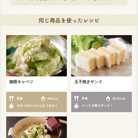
無限キャベツ
玉子焼きサンド
和食
88kcal
和食
401kcal
やみつきかんたんおつまみ！
インスタ映えサンド！