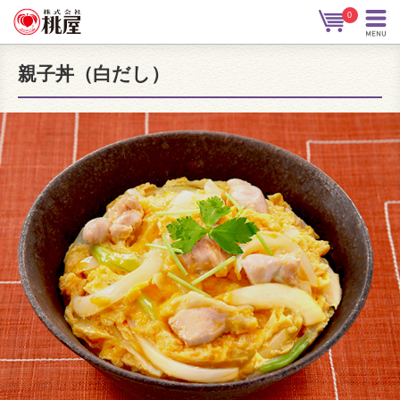
0
親子丼（白だし）