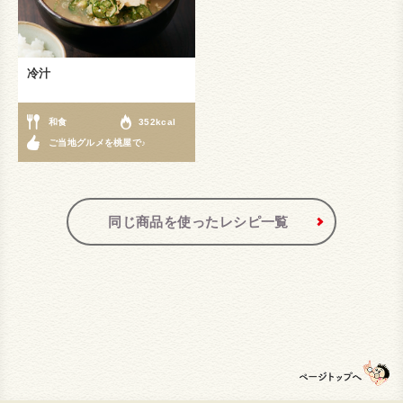
冷汁
和食
352kcal
ご当地グルメを桃屋で♪
同じ商品を使ったレシピ一覧