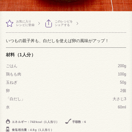
お気に入り
このレシピを
レシピに登録
シェアする
いつもの親子丼も、白だしを使えば卵の風味がアップ！
材料（1人分）
ごはん
200g
鶏もも肉
100g
玉ねぎ
50g
卵
2個
「白だし」
大さじ3
水
60ml
エネルギー：742kcal（1人当り）
手順数：6
食塩相当量：4.8g（1人当り）