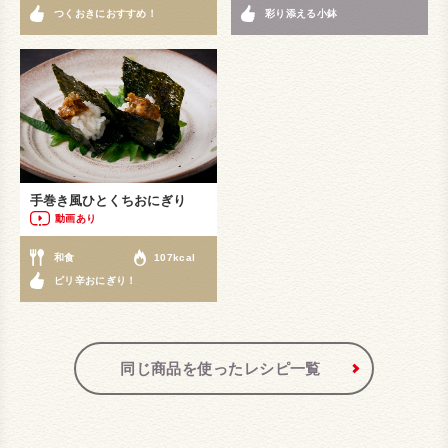
つくおきにおすすめ！
彩り添える小鉢
手巻き風ひとくちおにぎり
動画あり
和食
107kcal
ピリ辛おにぎり！
同じ商品を使ったレシピ一覧