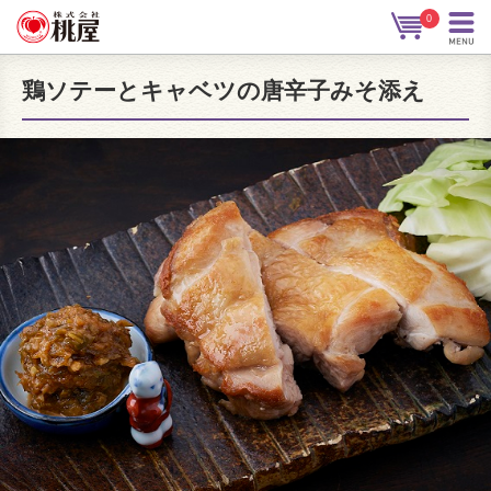
0
鶏ソテーとキャベツの唐辛子みそ添え