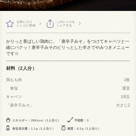
お気に入り
このレシピを
レシピに登録
シェアする
かりっと香ばしい鶏肉に、「唐辛子みそ」をつけてキャベツと一
緒にパクッ！唐辛子みそのピリっとした辛さでやみつきメニュー
です☆
材料（2人分）
鶏もも肉
1枚
食塩
適宜
キャベツ
1/8玉
「唐辛子みそ」
大さじ2
エネルギー：286kcal（1人当り）
手順数：3
食塩相当量：1.1g（1人当り）
糖質：8.2g（1人当り）