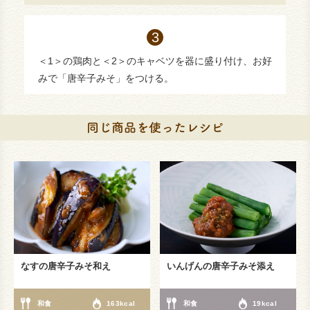
＜1＞の鶏肉と＜2＞のキャベツを器に盛り付け、お好
みで「唐辛子みそ」をつける。
なすの唐辛子みそ和え
いんげんの唐辛子みそ添え
和食
163kcal
和食
19kcal