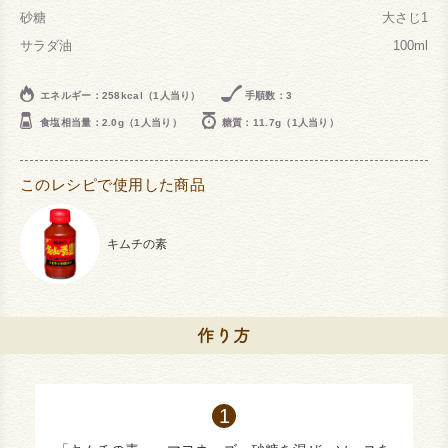
砂糖
大さじ1
サラダ油
100ml
エネルギー：258kcal（1人当り）
手順数：3
食塩相当量：2.0g（1人当り）
糖質：11.7g（1人当り）
このレシピで使用した商品
キムチの素