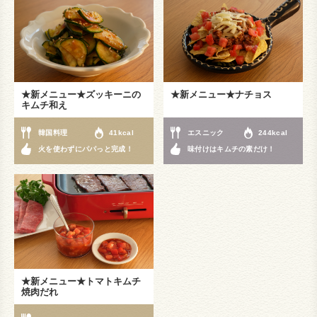
★新メニュー★ズッキーニの
★新メニュー★ナチョス
キムチ和え
韓国料理
41kcal
エスニック
244kcal
火を使わずにパパっと完成！
味付けはキムチの素だけ！
★新メニュー★トマトキムチ
焼肉だれ