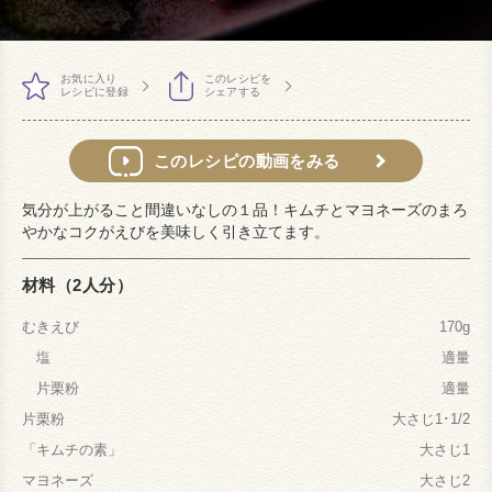
お気に入り
このレシピを
レシピに登録
シェアする
このレシピの動画をみる
気分が上がること間違いなしの１品！キムチとマヨネーズのまろ
やかなコクがえびを美味しく引き立てます。
材料（2人分）
むきえび
170g
塩
適量
片栗粉
適量
片栗粉
大さじ1･1/2
「キムチの素」
大さじ1
マヨネーズ
大さじ2