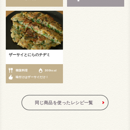
★
ザーサイとにらのチヂミ
韓国料理
300kcal
味付けはザーサイだけ！
同じ商品を使ったレシピ一覧