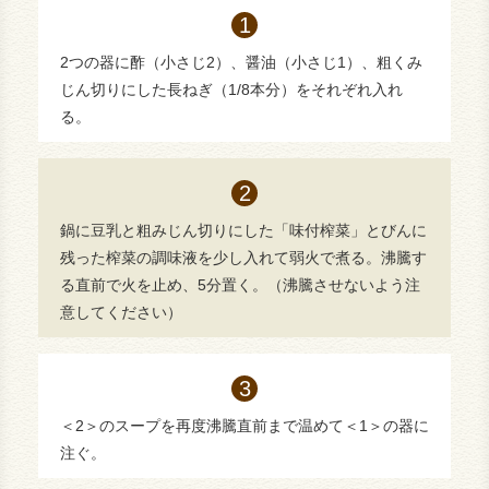
2つの器に酢（小さじ2）、醤油（小さじ1）、粗くみ
じん切りにした長ねぎ（1/8本分）をそれぞれ入れ
る。
鍋に豆乳と粗みじん切りにした「味付榨菜」とびんに
残った榨菜の調味液を少し入れて弱火で煮る。沸騰す
る直前で火を止め、5分置く。（沸騰させないよう注
意してください）
＜2＞のスープを再度沸騰直前まで温めて＜1＞の器に
注ぐ。