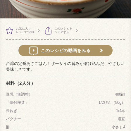
お気に入り
このレシピを
レシピに登録
シェアする
このレシピの動画をみる
台湾の定番あさごはん！ザーサイの旨みが溶け込んだ、やさしい
美味しさです。
材料（2人分）
豆乳（無調整）
400ml
「味付榨菜」
1/2びん（50g）
長ねぎ
1/4本
パクチー
適宜
酢
小さじ4