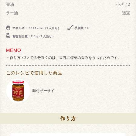
醤油
小さじ2
ラー油
適宜
エネルギー：114kcal（1人当り）
手順数：4
食塩相当量：2.5g（1人当り）
MEMO
作り方＜2＞で５分置くのは、豆乳に榨菜の旨みをうつすためです。
このレシピで使用した商品
味付ザーサイ