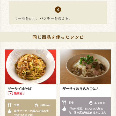
ラー油をかけ、パクチーを添える。
ザーサイ油そば
ザーサイ炊き込みごはん
動画あり
和食
278kcal
中華
369kcal
「味付榨菜」をひとびん加え
味付ザーサイの旨みが決め手！
た、旨み広がる炊き込みごはん
やみつき油そば！