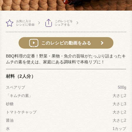
お気に入り
このレシピを
レシピに登録
シェアする
このレシピの動画をみる
BBQ料理の定番！野菜・果物・魚介の旨味がたっぷり詰まったキ
ムチの素を使えは、家庭にある調味料で本格リブに！
材料（2人分）
スペアリブ
500g
「キムチの素」
大さじ2
砂糖
大さじ3
トマトケチャップ
大さじ2
醤油
大さじ2
水
1カップ