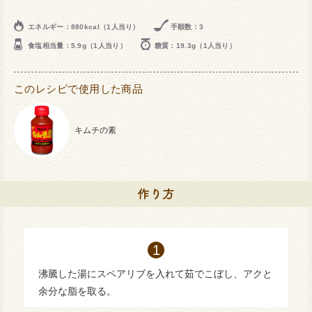
エネルギー：880kcal（1人当り）
手順数：3
食塩相当量：5.9g（1人当り）
糖質：19.3g（1人当り）
このレシピで使用した商品
キムチの素
沸騰した湯にスペアリブを入れて茹でこぼし、アクと
余分な脂を取る。