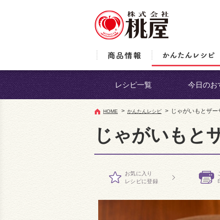
レシピ一覧
今日のお
>
>
じゃがいもとザ
HOME
かんたんレシピ
じゃがいもと
お気に入り
レシピに登録