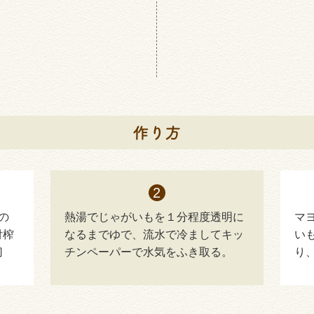
の
熱湯でじゃがいもを１分程度透明に
マ
付榨
なるまでゆで、流水で冷ましてキッ
い
切
チンペーパーで水気をふき取る。
り