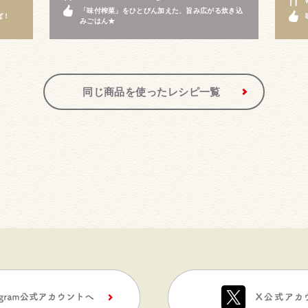
「味付榨菜」をひとびん加えた、旨み広がる炊き込
ば！
みごはん★
同じ商品を使ったレシピ一覧