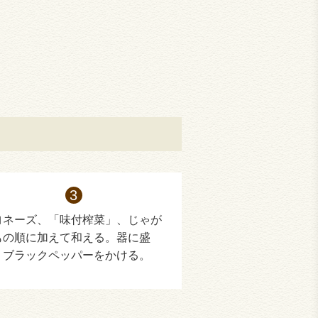
ヨネーズ、「味付榨菜」、じゃが
もの順に加えて和える。器に盛
、ブラックペッパーをかける。