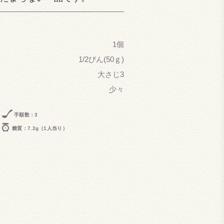
1個
1/2びん(50ｇ)
大さじ3
少々
手順数：3
糖質：7.2g（1人当り）