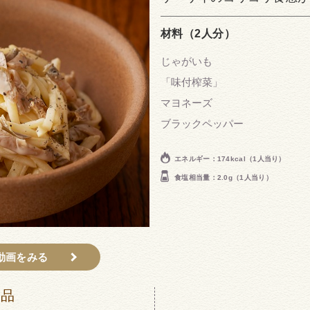
材料（2人分）
じゃがいも
「味付榨菜」
マヨネーズ
ブラックペッパー
エネルギー：174kcal（1人当り）
食塩相当量：2.0g（1人当り）
動画をみる
商品