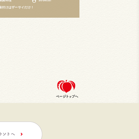
韓国料理
300kcal
味付けはザーサイだけ！