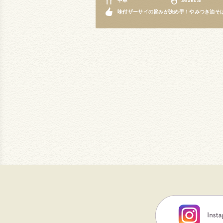
中華
369kcal
味付ザーサイの旨みが決め手！やみつき油そ