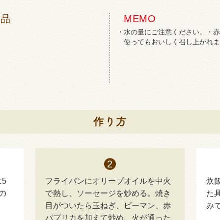
商品
MEMO
水の量にご注意ください。・赤
使ってもおいしく召し上がれま
5
フライパンにオリーブオイルを中火
炊
の
で熱し、ソーセージを炒める。焼き
た
目がついたら玉ねぎ、ピーマン、赤
み
パプリカを加えて炒め、火が通った