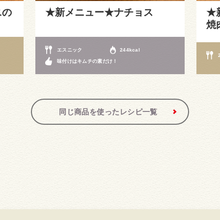
ニの
★新メニュー★ナチョス
★
焼
エスニック
244kcal
味付けはキムチの素だけ！
同じ商品を使ったレシピ一覧