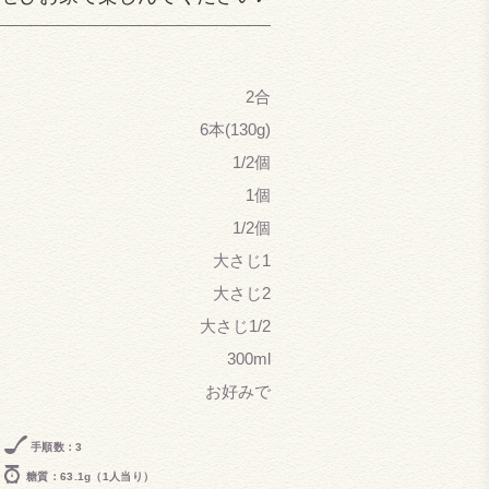
2合
6本(130g)
1/2個
1個
1/2個
大さじ1
大さじ2
大さじ1/2
300ml
お好みで
手順数：3
糖質：63.1g（1人当り）