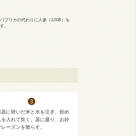
パプリカの代わりに人参（1/3本）を
す。
飯器に研いだ米と水を注ぎ、炒め
具を入れて炊く。器に盛り、お好
でレーズンを散らす。