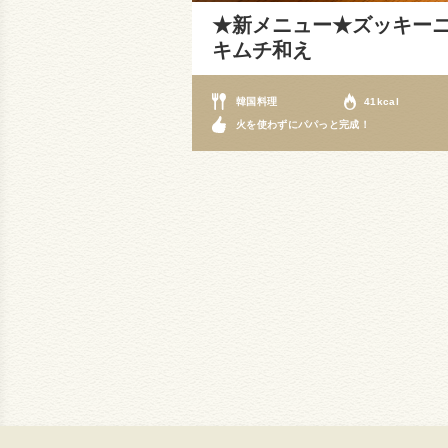
★新メニュー★ズッキー
キムチ和え
韓国料理
41kcal
火を使わずにパパっと完成！