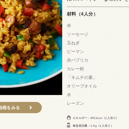
材料（4人分）
米
ソーセージ
玉ねぎ
ピーマン
赤パプリカ
カレー粉
「キムチの素」
オリーブオイル
水
レーズン
動画をみる
エネルギー：401kcal（1人当り）
食塩相当量：1.9g（1人当り）