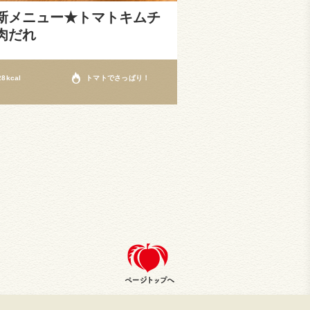
新メニュー★トマトキムチ
肉だれ
28kcal
トマトでさっぱり！