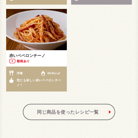
赤いペペロンチーノ
動画あり
洋食
662kcal
世にも珍しい赤いペペロンチー
ノ！
同じ商品を使ったレシピ一覧