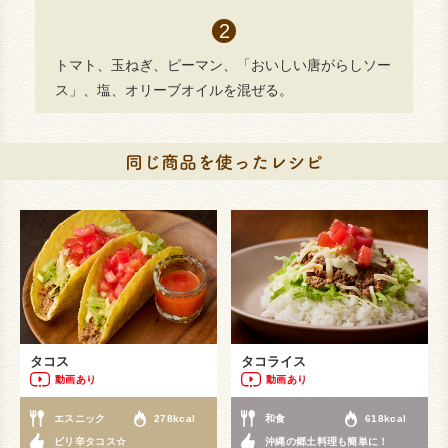
トマト、玉ねぎ、ピーマン、「おいしい唐がらしソー
ス」、塩、オリーブオイルを混ぜる。
タコス
タコライス
動画あり
動画あり
エスニック
278kcal
和食
618kcal
ピリ辛タコス☆
沖縄の郷土料理も簡単に！