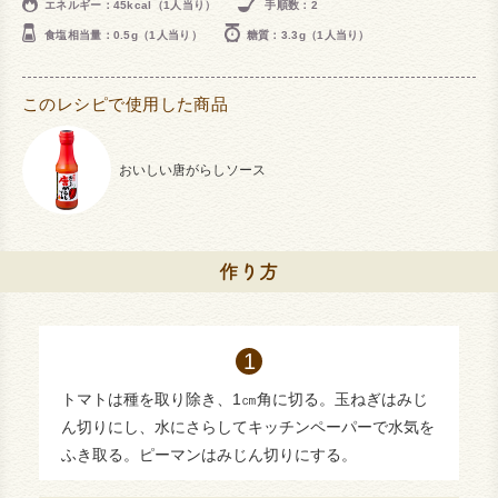
エネルギー：45kcal（1人当り）
手順数：2
食塩相当量：0.5g（1人当り）
糖質：3.3g（1人当り）
このレシピで使用した商品
おいしい唐がらしソース
トマトは種を取り除き、1㎝角に切る。玉ねぎはみじ
ん切りにし、水にさらしてキッチンペーパーで水気を
ふき取る。ピーマンはみじん切りにする。