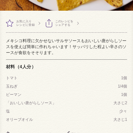
お気に入り
このレシピを
レシピに登録
シェアする
メキシコ料理に欠かせないサルサソースもおいしい唐がらしソー
スを使えば簡単に作れちゃいます！サッパリした程よい辛さのソ
ースが食欲をそそります。
材料（4人分）
トマト
1個
玉ねぎ
1/4個
ピーマン
1個
「おいしい唐がらしソース」
大さじ2
塩
少々
オリーブオイル
大さじ1