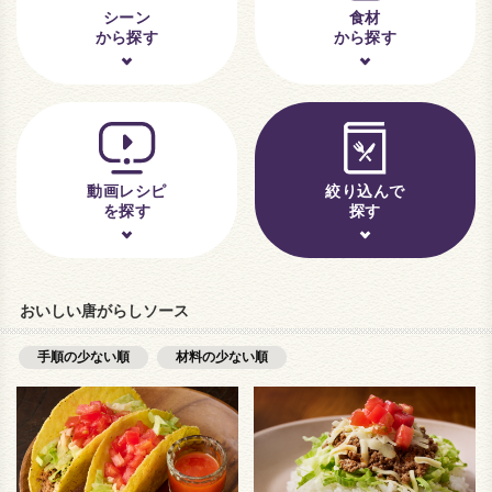
シーン
食材
から探す
から探す
動画レシピ
絞り込んで
を探す
探す
おいしい唐がらしソース
手順の少ない順
材料の少ない順