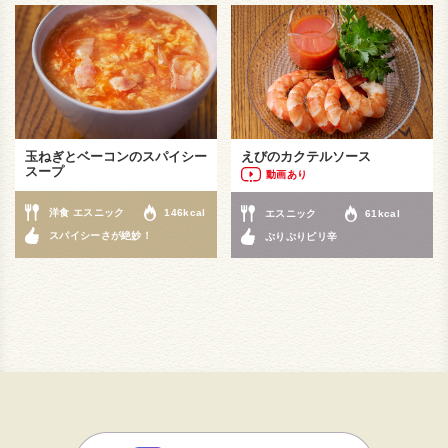
玉ねぎとベーコンのスパイシー
えびのカクテルソース
スープ
動画あり
洋食 エスニック
146kcal
エスニック
61kcal
スパイシーさが絶妙！
ぷりぷりピリ辛