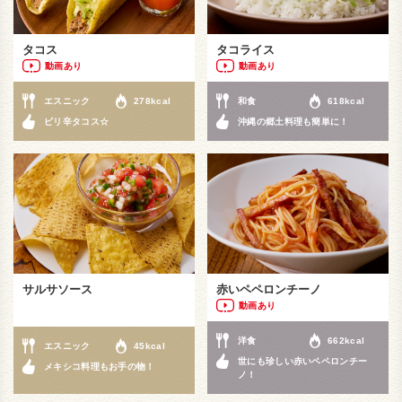
タコス
タコライス
動画あり
動画あり
エスニック
278kcal
和食
618kcal
ピリ辛タコス☆
沖縄の郷土料理も簡単に！
サルサソース
赤いペペロンチーノ
動画あり
洋食
662kcal
エスニック
45kcal
世にも珍しい赤いペペロンチー
メキシコ料理もお手の物！
ノ！