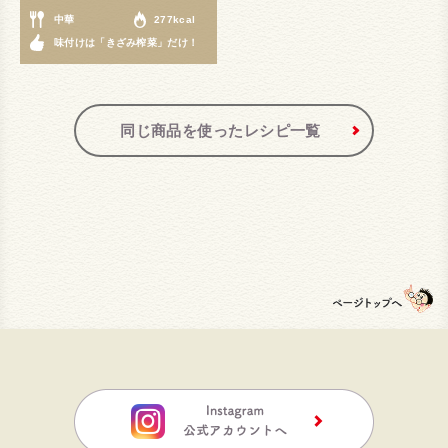
中華
277kcal
味付けは「きざみ榨菜」だけ！
同じ商品を使ったレシピ一覧