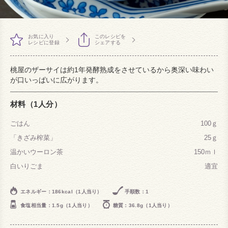
お気に入り
このレシピを
レシピに登録
シェアする
桃屋のザーサイは約1年発酵熟成をさせているから奥深い味わい
が口いっぱいに広がります。
材料（1人分）
ごはん
100ｇ
「きざみ榨菜」
25ｇ
温かいウーロン茶
150ｍｌ
白いりごま
適宜
エネルギー：186kcal（1人当り）
手順数：1
食塩相当量：1.5g（1人当り）
糖質：36.8g（1人当り）