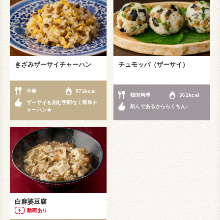
きざみザーサイチャーハン
チュモッパ（ザーサイ）
中華
572kcal
韓国料理
361kcal
ザーサイを刻む手間なく簡単チ
刻んであるかららくちん♪
ャーハン★
白麻婆豆腐
動画あり