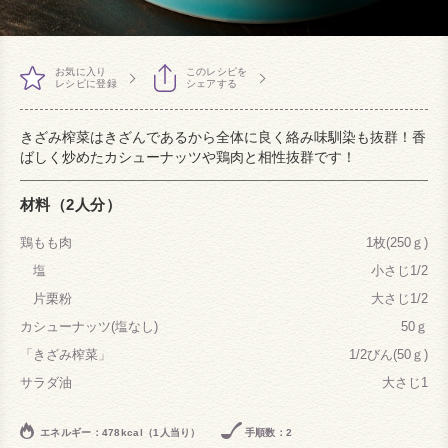
お気に入り
このレシピを
レシピに登録
シェアする
きざみ榨菜はきざんであるから全体に良く絡み味馴染も抜群！香
ばしく炒めたカシューナッツや鶏肉と相性抜群です！
材料（2人分）
鶏もも肉
1枚(250ｇ)
塩
小さじ1/2
片栗粉
大さじ1/2
カシューナッツ(塩なし)
50ｇ
「きざみ榨菜」
1/2びん(50ｇ)
サラダ油
大さじ1
エネルギー：478kcal（1人当り）
手順数：2