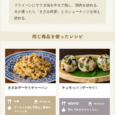
フライパンにサラダ油を中火で熱し、鶏肉を炒める。
火が通ったら「きざみ榨菜」とカシューナッツを加え
炒める。
きざみザーサイチャーハン
チュモッパ（ザーサイ）
中華
572kcal
韓国料理
361kcal
ザーサイを刻む手間なく簡単チ
刻んであるかららくちん♪
ャーハン★