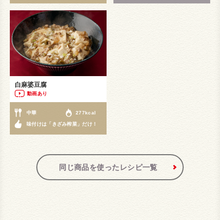
白麻婆豆腐
動画あり
中華
277kcal
味付けは「きざみ榨菜」だけ！
同じ商品を使ったレシピ一覧