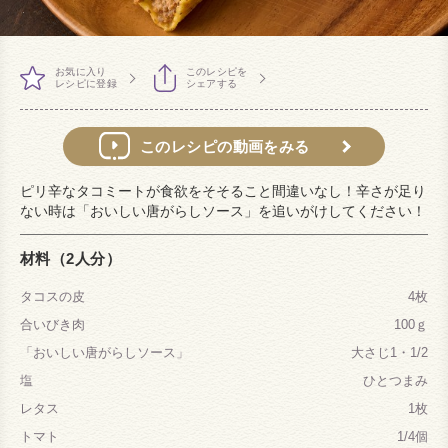
お気に入り
このレシピを
レシピに登録
シェアする
このレシピの動画をみる
ピリ辛なタコミートが食欲をそそること間違いなし！辛さが足り
ない時は「おいしい唐がらしソース」を追いがけしてください！
材料（2人分）
タコスの皮
4枚
合いびき肉
100ｇ
「おいしい唐がらしソース」
大さじ1・1/2
塩
ひとつまみ
レタス
1枚
トマト
1/4個