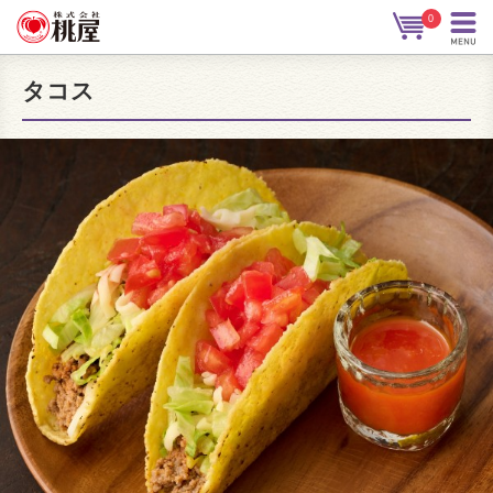
0
タコス