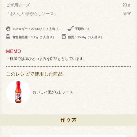
ピザ用チーズ
20ｇ
「おいしい唐がらしソース」
適宜
エネルギー：278kcal（1人当り）
手順数：3
食塩相当量：1.2g（1人当り）
糖質：15.0g（1人当り）
MEMO
桃屋では塩ひとつまみを0.75ｇとしています。
このレシピで使用した商品
おいしい唐がらしソース