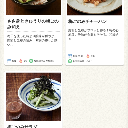
ささ身ときゅうりの梅ごの
梅ごのみチャーハン
み和え
鰹節と昆布がフワッと香る！梅の心
地良い酸味が食欲をそそる、和風チ
梅干を使った時より酸味が穏やか。
ャ
…
鰹節と昆布の旨み、紫蘇の香りが効
い
…
和食,中華
505
和食
66
酸味穏やかな梅和え
お手軽本格レシピ
梅ごのみサラダ