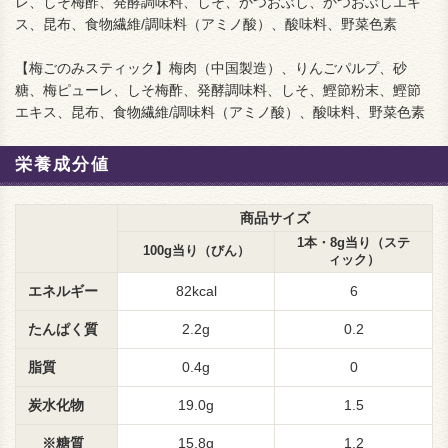
レ、しそ梅酢、発酵調味料、しそ、かつおぶし、かつおぶしエキ
ス、昆布、食物繊維/調味料（アミノ酸）、酸味料、野菜色素
【梅ごのみスティック】梅肉（中国製造）、りんごパルプ、砂
糖、梅ピューレ、しそ梅酢、発酵調味料、しそ、鰹節粉末、鰹節
エキス、昆布、食物繊維/調味料（アミノ酸）、酸味料、野菜色素
栄養成分値
商品サイズ
1本・8g当り（ステ
100g当り（びん）
ィック）
エネルギー
82kcal
6
たんぱく質
2.2g
0.2
脂質
0.4g
0
炭水化物
19.0g
1.5
※糖質
15.8g
1.2