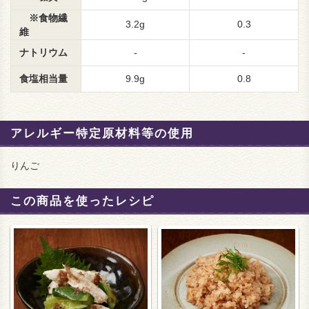
※食物繊
3.2g
0.3
維
ナトリウム
-
-
食塩相当量
9.9g
0.8
アレルギー特定原材料等の使用
りんご
この商品を使ったレシピ