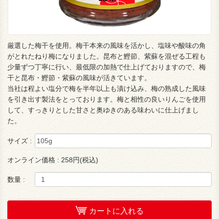
厳選した梅干を使用。梅干本来の風味を活かし、塩味や酸味の角
がとれたねり梅になりました。昆布と鰹節、紫蘇を混ぜる工程も
少量ずつ丁寧に行い、最低限の加熱で仕上げておりますので、梅
干と昆布・鰹節・紫蘇の風味が活きています。
当社は程よい塩分で梅を半年以上も漬け込み、梅の熟成した風味
を引き出す製法をとっております。梅と相性の良いりんごを使用
して、すっきりとした甘さと奥ゆきのある味わいに仕上げまし
た。
サイズ :
オンライン価格 :
258円(税込)
数量 :
カートに入れる