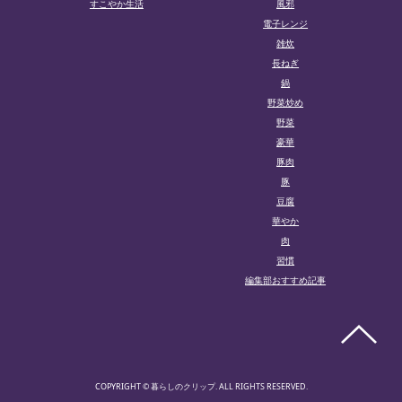
すこやか生活
風邪
電子レンジ
雑炊
長ねぎ
鍋
野菜炒め
野菜
豪華
豚肉
豚
豆腐
華やか
肉
習慣
編集部おすすめ記事
COPYRIGHT © 暮らしのクリップ. ALL RIGHTS RESERVED.