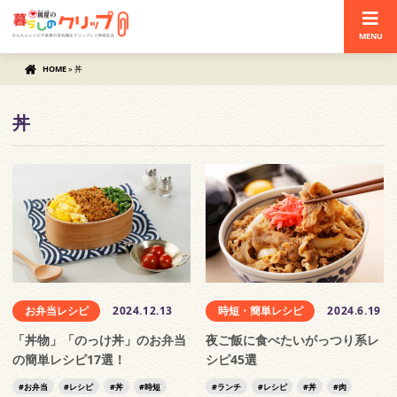
MENU
HOME
»
丼
丼
お弁当レシピ
2024.12.13
時短・簡単レシピ
2024.6.19
「丼物」「のっけ丼」のお弁当
夜ご飯に食べたいがっつり系レ
の簡単レシピ17選！
シピ45選
お弁当
レシピ
丼
時短
ランチ
レシピ
丼
肉