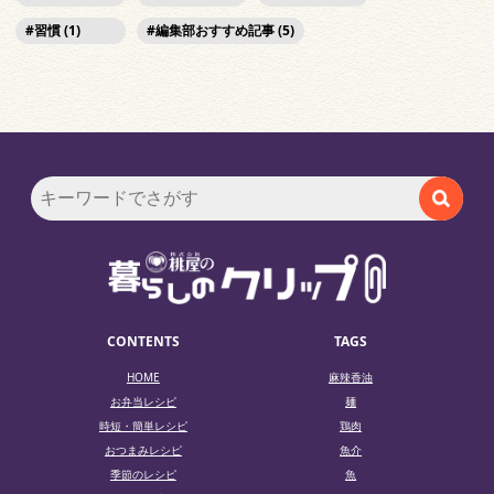
習慣 (1)
編集部おすすめ記事 (5)
CONTENTS
TAGS
HOME
麻辣香油
お弁当レシピ
麺
時短・簡単レシピ
鶏肉
おつまみレシピ
魚介
季節のレシピ
魚