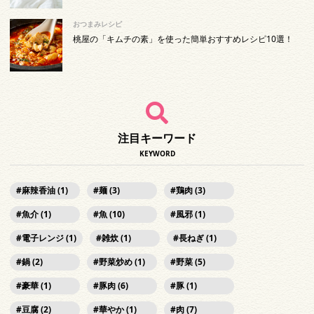
おつまみレシピ
桃屋の「キムチの素」を使った簡単おすすめレシピ10選！
注目キーワード
KEYWORD
麻辣香油 (1)
麺 (3)
鶏肉 (3)
魚介 (1)
魚 (10)
風邪 (1)
電子レンジ (1)
雑炊 (1)
長ねぎ (1)
鍋 (2)
野菜炒め (1)
野菜 (5)
豪華 (1)
豚肉 (6)
豚 (1)
豆腐 (2)
華やか (1)
肉 (7)