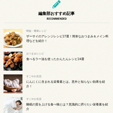
編集部おすすめ記事
RECOMMENDED
時短・簡単レシピ
ザーサイのアレンジレシピ27選！簡単なおつまみ＆メイン料
理などを紹介！
おつまみレシピ
食べるラー油を使ったかんたんレシピ24選
すこやか生活
にんにくに含まれる栄養素とは。意外と知らない効果を紹
介！
すこやか生活
睡眠の質を上げる食べ物とは？意識的に摂りたい栄養素を紹
介