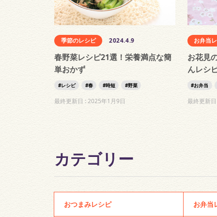
季節のレシピ
2024.4.9
お弁当
春野菜レシピ21選！栄養満点な簡
お花見
単おかず
んレシピ
レシピ
春
時短
野菜
お弁当
最終更新日 :
2025年1月9日
最終更新日 
カテゴリー
おつまみレシピ
お弁当