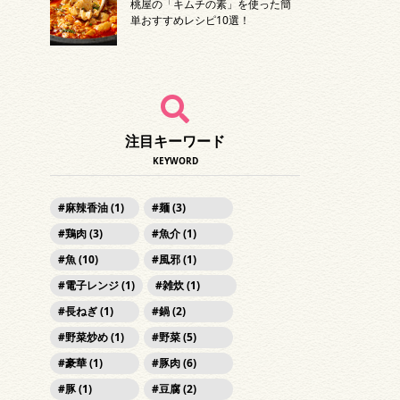
桃屋の「キムチの素」を使った簡
単おすすめレシピ10選！
注目キーワード
KEYWORD
麻辣香油 (1)
麺 (3)
鶏肉 (3)
魚介 (1)
魚 (10)
風邪 (1)
電子レンジ (1)
雑炊 (1)
長ねぎ (1)
鍋 (2)
野菜炒め (1)
野菜 (5)
豪華 (1)
豚肉 (6)
豚 (1)
豆腐 (2)