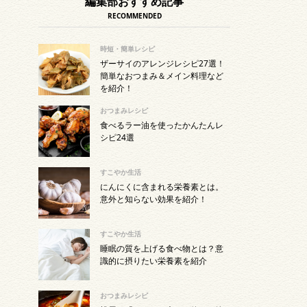
編集部おすすめ記事
RECOMMENDED
時短・簡単レシピ
ザーサイのアレンジレシピ27選！
簡単なおつまみ＆メイン料理など
を紹介！
おつまみレシピ
食べるラー油を使ったかんたんレ
シピ24選
すこやか生活
にんにくに含まれる栄養素とは。
意外と知らない効果を紹介！
すこやか生活
睡眠の質を上げる食べ物とは？意
識的に摂りたい栄養素を紹介
おつまみレシピ