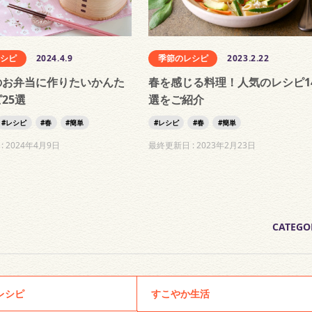
レシピ
2024.4.9
季節のレシピ
2023.2.22
のお弁当に作りたいかんた
春を感じる料理！人気のレシピ1
25選
選をご紹介
レシピ
春
簡単
レシピ
春
簡単
:
2024年4月9日
最終更新日 :
2023年2月23日
CATEGO
レシピ
すこやか生活