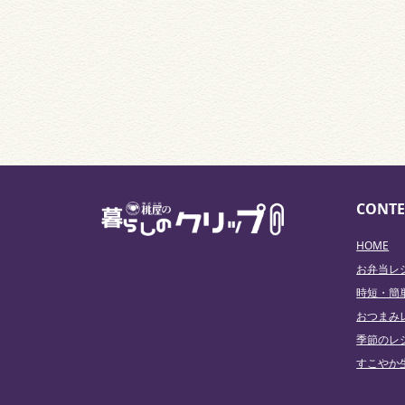
CONTE
HOME
お弁当レ
時短・簡
おつまみ
季節のレ
すこやか