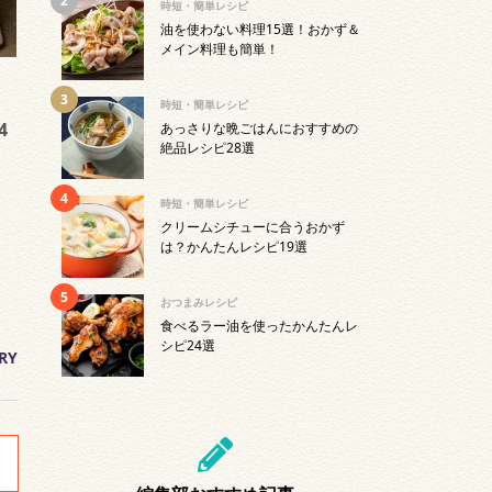
時短・簡単レシピ
油を使わない料理15選！おかず＆
メイン料理も簡単！
時短・簡単レシピ
4
あっさりな晩ごはんにおすすめの
絶品レシピ28選
時短・簡単レシピ
クリームシチューに合うおかず
は？かんたんレシピ19選
おつまみレシピ
食べるラー油を使ったかんたんレ
シピ24選
RY