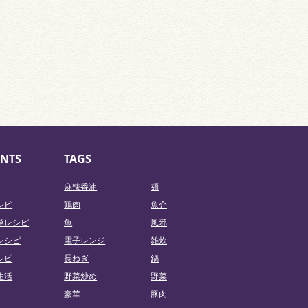
NTS
TAGS
麻辣香油
麺
シピ
鶏肉
魚介
単レシピ
魚
風邪
レシピ
電子レンジ
雑炊
シピ
長ねぎ
鍋
生活
野菜炒め
野菜
豪華
豚肉