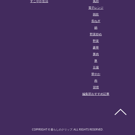
すこやか生活
風邪
電子レンジ
雑炊
長ねぎ
鍋
野菜炒め
野菜
豪華
豚肉
豚
豆腐
華やか
肉
習慣
編集部おすすめ記事
COPYRIGHT © 暮らしのクリップ. ALL RIGHTS RESERVED.