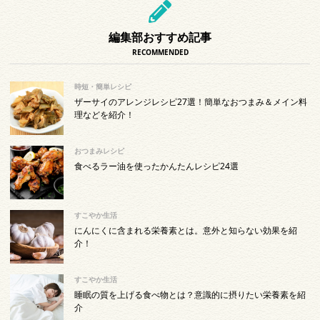
編集部おすすめ記事
RECOMMENDED
時短・簡単レシピ
ザーサイのアレンジレシピ27選！簡単なおつまみ＆メイン料
理などを紹介！
おつまみレシピ
食べるラー油を使ったかんたんレシピ24選
すこやか生活
にんにくに含まれる栄養素とは。意外と知らない効果を紹
介！
すこやか生活
睡眠の質を上げる食べ物とは？意識的に摂りたい栄養素を紹
介