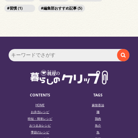
習慣 (1)
編集部おすすめ記事 (5)
CONTENTS
TAGS
HOME
麻辣香油
お弁当レシピ
麺
時短・簡単レシピ
鶏肉
おつまみレシピ
魚介
季節のレシピ
魚