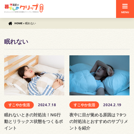
MENU
HOME
»
眠れない
眠れない
すこやか生活
2024.7.18
すこやか生活
2024.2.19
眠れないときの対処法！NG行
夜中に目が覚める原因は？9つ
動とリラックス状態をつくるポ
の対処法とおすすめのサプリメ
イント
ントを紹介