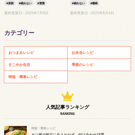
原因
眠れない
習慣
眠れない
睡眠
最終更新日 :
2025年7月9日
最終更新日 :
2025年8月4日
カテゴリー
おつまみレシピ
お弁当レシピ
すこやか生活
季節のレシピ
時短・簡単レシピ
人気記事ランキング
RANKING
時短・簡単レシピ
カツ丼の献立に合うおかず、付け合わせ18選