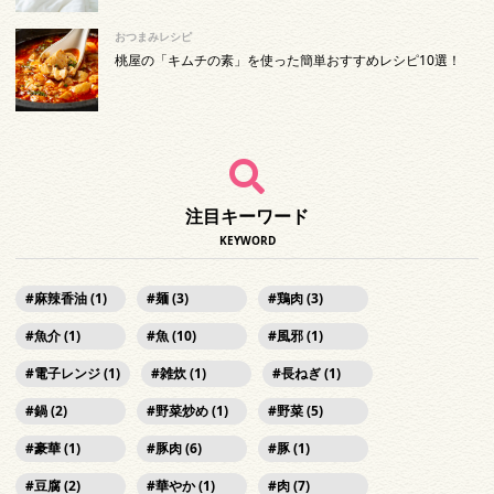
おつまみレシピ
桃屋の「キムチの素」を使った簡単おすすめレシピ10選！
注目キーワード
KEYWORD
麻辣香油 (1)
麺 (3)
鶏肉 (3)
魚介 (1)
魚 (10)
風邪 (1)
電子レンジ (1)
雑炊 (1)
長ねぎ (1)
鍋 (2)
野菜炒め (1)
野菜 (5)
豪華 (1)
豚肉 (6)
豚 (1)
豆腐 (2)
華やか (1)
肉 (7)