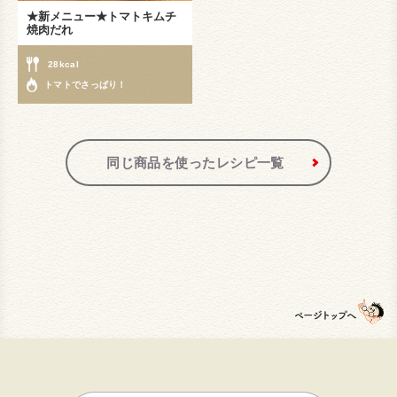
★新メニュー★トマトキムチ
焼肉だれ
28kcal
トマトでさっぱり！
同じ商品を使ったレシピ一覧