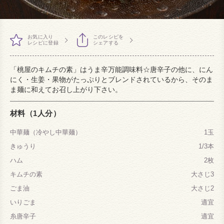
お気に入り
このレシピを
レシピに登録
シェアする
「桃屋のキムチの素」はうま辛万能調味料☆唐辛子の他に、にん
にく・生姜・果物がたっぷりとブレンドされているから、そのま
ま麺に和えてお召し上がり下さい。
材料（1人分）
中華麺（冷やし中華麺）
1玉
きゅうり
1/3本
ハム
2枚
キムチの素
大さじ3
ごま油
大さじ2
いりごま
適宜
糸唐辛子
適宜