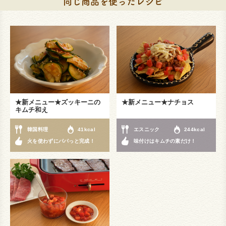
★新メニュー★ズッキーニの
★新メニュー★ナチョス
キムチ和え
韓国料理
41kcal
エスニック
244kcal
火を使わずにパパっと完成！
味付けはキムチの素だけ！