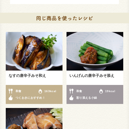
なすの唐辛子みそ和え
いんげんの唐辛子みそ添え
和食
163kcal
和食
19kcal
つくおきにおすすめ！
彩り添える小鉢