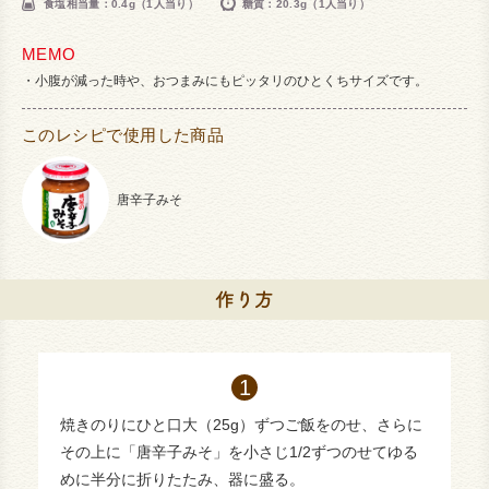
食塩相当量：0.4g（1人当り）
糖質：20.3g（1人当り）
MEMO
小腹が減った時や、おつまみにもピッタリのひとくちサイズです。
このレシピで使用した商品
唐辛子みそ
焼きのりにひと口大（25g）ずつご飯をのせ、さらに
その上に「唐辛子みそ」を小さじ1/2ずつのせてゆる
めに半分に折りたたみ、器に盛る。