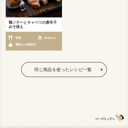
鶏ソテーとキャベツの唐辛子
みそ添え
和食
286kcal
鶏肉との相性◎
同じ商品を使ったレシピ一覧