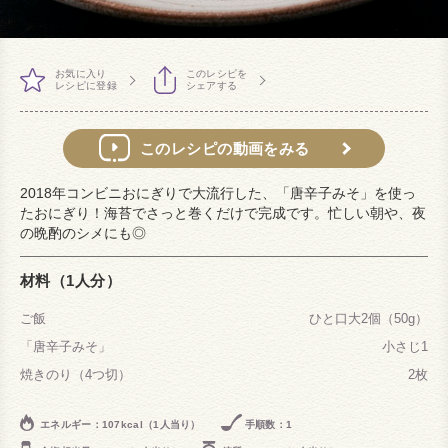
お気に入り
このレシピを
レシピに登録
シェアする
このレシピの動画をみる
2018年コンビニおにぎりで大流行した、「唐辛子みそ」を使っ
たおにぎり！海苔でさっと巻くだけで完成です。忙しい朝や、夜
の晩酌のシメにも◎
材料（1人分）
ご飯
ひと口大2個（50g）
「唐辛子みそ」
小さじ1
焼きのり（4つ切）
2枚
エネルギー：107kcal（1人当り）
手順数：1