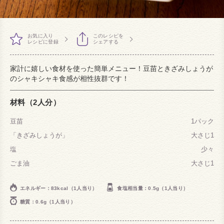
お気に入り
このレシピを
レシピに登録
シェアする
家計に嬉しい食材を使った簡単メニュー！豆苗ときざみしょうが
のシャキシャキ食感が相性抜群です！
材料（2人分）
豆苗
1パック
「きざみしょうが」
大さじ1
塩
少々
ごま油
大さじ1
エネルギー：83kcal（1人当り）
食塩相当量：0.5g（1人当り）
糖質：0.6g（1人当り）