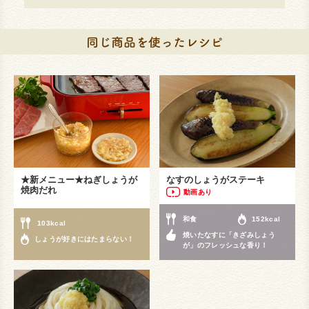
★新メニュー★ねぎしょうが
なすのしょうがステーキ
焼肉だれ
動画あり
和食
152kcal
103kcal
焼いたなすに「きざみしょう
しょうが好きにはたまらない！
が」のフレッシュな香り！