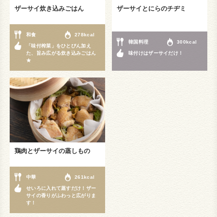
ザーサイ炊き込みごはん
ザーサイとにらのチヂミ
和食
278kcal
韓国料理
300kcal
「味付榨菜」をひとびん加え
た、旨み広がる炊き込みごはん
味付けはザーサイだけ！
★
鶏肉とザーサイの蒸しもの
中華
261kcal
せいろに入れて蒸すだけ！ザー
サイの香りがふわっと広がりま
す！