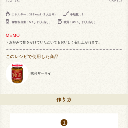
しょうゆ
小さじ1
エネルギー：369kcal（1人当り）
手順数：2
食塩相当量：5.4g（1人当り）
糖質：63.3g（1人当り）
MEMO
お好みで酢をかけていただいてもおいしく召し上がれます。
このレシピで使用した商品
味付ザーサイ