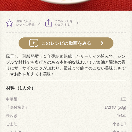
お気に入り
このレシピを
レシピに登録
シェアする
このレシピの動画をみる
風干し→乳酸発酵→１年甕詰め熟成したザーサイの旨みで、シン
プルな材料でも奥行きのある本格的な味わい！ごま油と醤油の香
りにザーサイのコクが加わり、最後まで飽きのこない美味しさで
す★お酢を加えても美味♪
材料（1人分）
中華麺
1玉
「味付榨菜」
1/2びん(50g)
長ねぎ
1/4本
ごま油
小さじ1