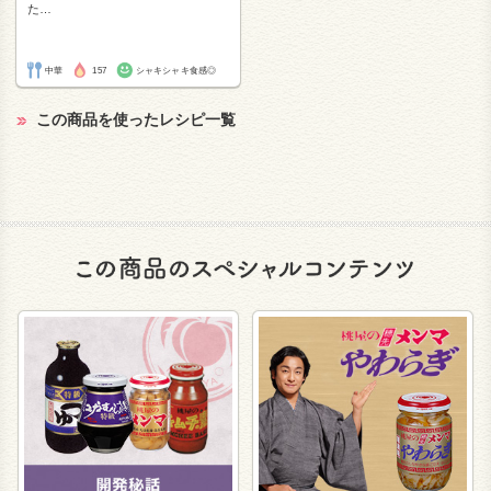
た
…
中華
157
シャキシャキ食感◎
この商品を使ったレシピ一覧