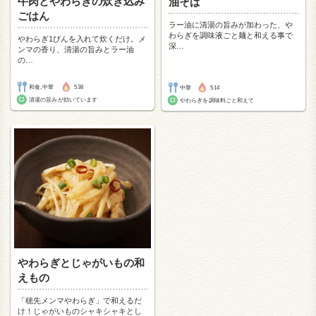
牛肉とやわらぎの炊き込み
油そば
ごはん
ラー油に清湯の旨みが加わった、や
わらぎを調味液ごと麺と和える事で
やわらぎ1びんを入れて炊くだけ。メ
深
…
ンマの香り、清湯の旨みとラー油
の
…
和食,中華
538
中華
514
清湯の旨みが効いています
やわらぎを調味料ごと和えて
やわらぎとじゃがいもの和
えもの
「穂先メンマやわらぎ」で和えるだ
け！じゃがいものシャキシャキとし