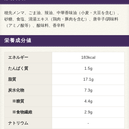
穂先メンマ、ごま油、辣油、中華香味油（小麦・大豆を含む）、
砂糖、食塩、清湯エキス（鶏肉・豚肉を含む）、唐辛子/調味料
（アミノ酸等）、酸味料、香辛料
栄養成分値
エネルギー
183kcal
たんぱく質
1.5g
脂質
17.1g
炭水化物
7.3g
※糖質
4.4g
※食物繊維
2.9g
ナトリウム
-