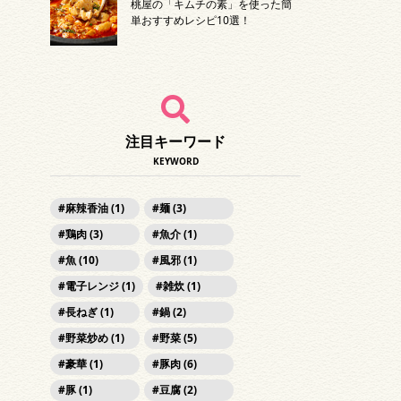
桃屋の「キムチの素」を使った簡
単おすすめレシピ10選！
注目キーワード
KEYWORD
麻辣香油 (1)
麺 (3)
鶏肉 (3)
魚介 (1)
魚 (10)
風邪 (1)
電子レンジ (1)
雑炊 (1)
長ねぎ (1)
鍋 (2)
野菜炒め (1)
野菜 (5)
豪華 (1)
豚肉 (6)
豚 (1)
豆腐 (2)