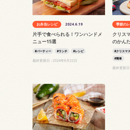
お弁当レシピ
2024.6.19
季節の
片手で食べられる！ワンハンドメ
クリス
ニュー15選
のかんた
パーティー
ランチ
レシピ
クリスマ
簡単
最終更新日 :
2024年6月22日
最終更新日 