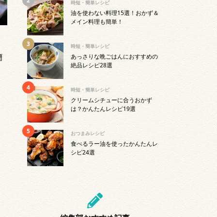
時短・簡単レシピ
油を使わない料理15選！おかず＆
メイン料理も簡単！
時短・簡単レシピ
簡
あっさりな晩ごはんにおすすめの
絶品レシピ28選
時短・簡単レシピ
クリームシチューに合うおかず
は？かんたんレシピ19選
おつまみレシピ
食べるラー油を使ったかんたんレ
シピ24選