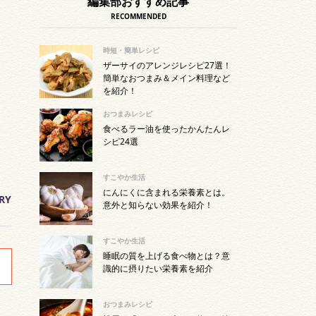
編集部おすすめ記事
RECOMMENDED
時短・簡単レシピ
ザーサイのアレンジレシピ27選！
簡単なおつまみ＆メイン料理など
を紹介！
おつまみレシピ
食べるラー油を使ったかんたんレ
シピ24選
すこやか生活
にんにくに含まれる栄養素とは。
RY
意外と知らない効果を紹介！
すこやか生活
睡眠の質を上げる食べ物とは？意
識的に摂りたい栄養素を紹介
おつまみレシピ