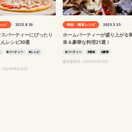
レシピ
2023.8.30
時短・簡単レシピ
2023.5.25
マスパーティーにぴったり
ホームパーティーが盛り上がる
んレシピ30選
単＆豪華な料理21選！
ス
パーティー
レシピ
パーティー
簡単
豪華
最終更新日 :
2025年6月24日
:
2023年8月30日