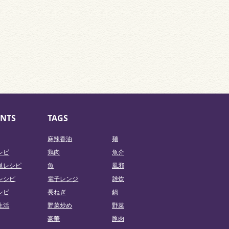
NTS
TAGS
麻辣香油
麺
シピ
鶏肉
魚介
単レシピ
魚
風邪
レシピ
電子レンジ
雑炊
シピ
長ねぎ
鍋
生活
野菜炒め
野菜
豪華
豚肉