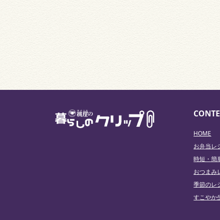
CONTE
HOME
お弁当レ
時短・簡
おつまみ
季節のレ
すこやか