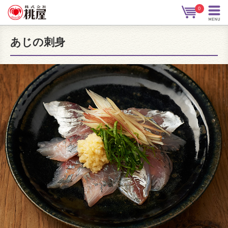
0
あじの刺身