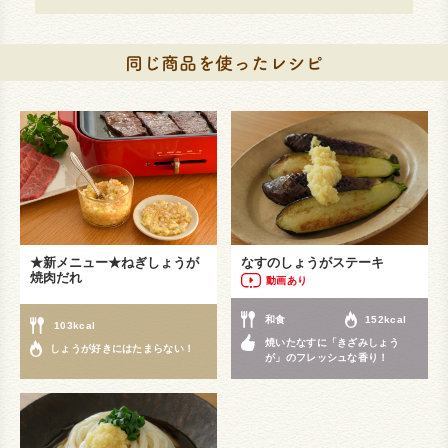
★新メニュー★ねぎしょうが
なすのしょうがステーキ
焼肉だれ
動画あり
和食
152kcal
103kcal
焼いたなすに「きざみしょう
しょうが好きにはたまらない！
が」のフレッシュな香り！