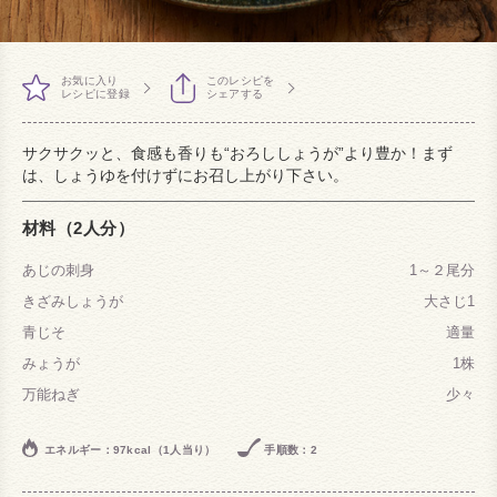
お気に入り
このレシピを
レシピに登録
シェアする
サクサクッと、食感も香りも“おろししょうが”より豊か！まず
は、しょうゆを付けずにお召し上がり下さい。
材料（2人分）
あじの刺身
1～２尾分
きざみしょうが
大さじ1
青じそ
適量
みょうが
1株
万能ねぎ
少々
エネルギー：97kcal（1人当り）
手順数：2