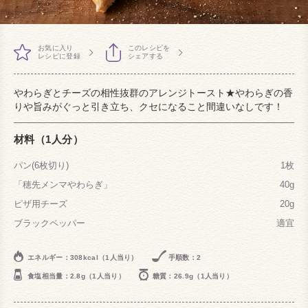
お気に入り
このレシピを
レシピに登録
シェアする
やわらぎとチーズの相性抜群のアレンジトースト★やわらぎの香
りや旨みがぐっと引き立ち、クセになること間違いなしです！
材料（1人分）
パン(6枚切り)
1枚
「穂先メンマやわらぎ」
40g
ピザ用チーズ
20g
ブラックペッパー
適宜
エネルギー：308kcal（1人当り）
手順数：2
食塩相当量：2.8g（1人当り）
糖質：26.9g（1人当り）