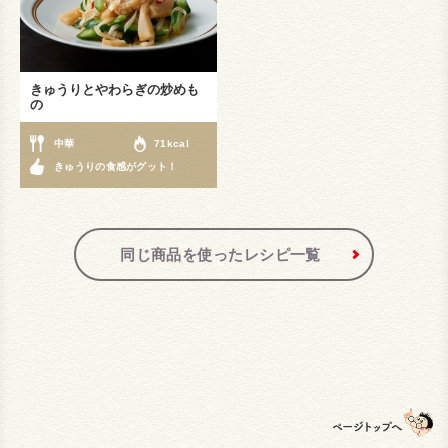
きゅうりとやわらぎの炒めも
の
中華
71kcal
きゅうりの食感がグット！
同じ商品を使ったレシピ一覧