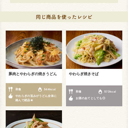
豚肉とやわらぎの焼きうどん
やわらぎ焼きそば
和食
544kcal
和食
573kcal
やわらぎの旨みがうどん全体に
お酒のあてとしても◎
絡んで絶品★