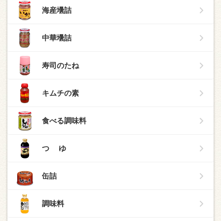
海産壜詰
中華壜詰
寿司のたね
キムチの素
食べる調味料
つ ゆ
缶詰
調味料