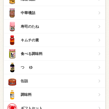
中華壜詰
寿司のたね
キムチの素
食べる調味料
つ ゆ
缶詰
調味料
ギフトセット