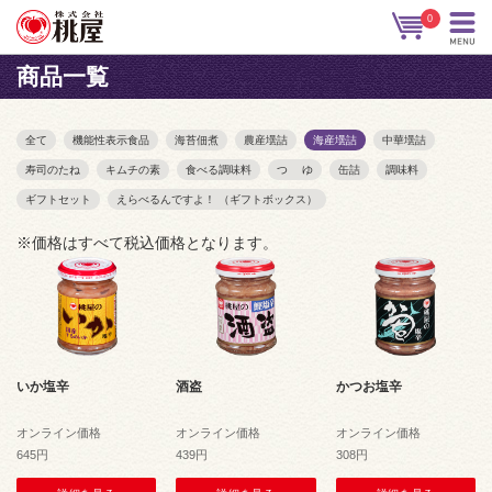
0
商品一覧
全て
機能性表示食品
海苔佃煮
農産壜詰
海産壜詰
中華壜詰
寿司のたね
キムチの素
食べる調味料
つ ゆ
缶詰
調味料
ギフトセット
えらべるんですよ！ （ギフトボックス）
※価格はすべて税込価格となります。
いか塩辛
酒盗
かつお塩辛
オンライン価格
オンライン価格
オンライン価格
645円
439円
308円